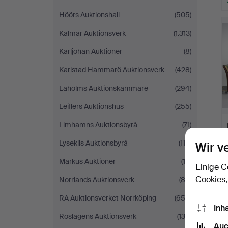
Höörs Auktionshall
(505)
Kalmar Auktionsverk
(1.313)
Karljohan Auktioner
(8)
Karlstad Hammarö Auktionsverk
(428)
Laholms Auktionskammare
(294)
Leiflers Auktionshus
(255)
Limhamns Auktionsbyrå
(71)
Lysekils Auktionsbyrå
(114)
Wir v
Markus Auktioner
(18)
Einige C
Cookies,
Norrlands Auktionsverk
(84)
RA Auktionsverket Norrköping
(655)
Inh
Roslagens Auktionsverk
(138)
Auc