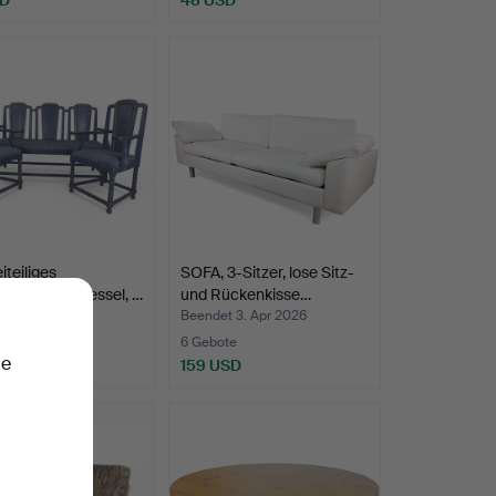
iteiliges
SOFA, 3-Sitzer, lose Sitz-
cksofa und Sessel, …
und Rückenkisse…
t 6. Apr 2026
Beendet 3. Apr 2026
te
6 Gebote
ie
SD
159 USD