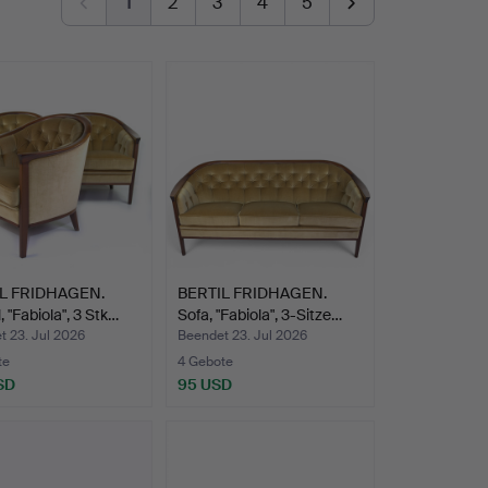
1
2
3
4
5
L FRIDHAGEN.
BERTIL FRIDHAGEN.
, "Fabiola", 3 Stk…
Sofa, "Fabiola", 3-Sitze…
t 23. Jul 2026
Beendet 23. Jul 2026
te
4 Gebote
SD
95 USD