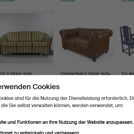
Ein 3-Sitzer-Sofa,
Chesterfield 2-Sitzer-Sofa,
Ein dre
„Sofiero“, lose Sitz- u…
braunes Leder,…
Allzwe
erwenden Cookies
Beendet 11. Apr 2026
Beendet 7. Apr 2026
Beende
16 Gebote
4 Gebote
3 Gebo
ookies sind für die Nutzung der Dienstleistung erforderlich. D
116 USD
58 USD
53 U
 die Sie selbst verwalten können, werden verwendet, um:
alte und Funktionen an Ihre Nutzung der Website anzupassen.
tionet zu entwickeln und verbessern.