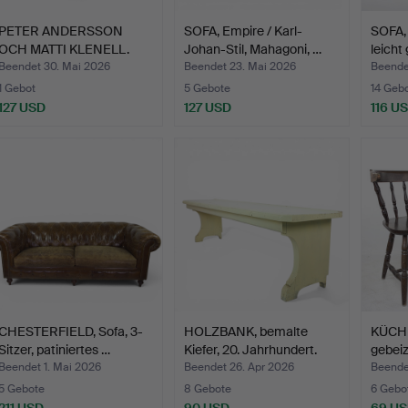
PETER ANDERSSON
SOFA, Empire / Karl-
SOFA, "
OCH MATTI KLENELL.
Johan-Stil, Mahagoni, …
leich
Sofa, "…
Beendet 30. Mai 2026
Beendet 23. Mai 2026
Beende
1 Gebot
5 Gebote
14 Geb
127 USD
127 USD
116 U
CHESTERFIELD, Sofa, 3-
HOLZBANK, bemalte
KÜCH
Sitzer, patiniertes …
Kiefer, 20. Jahrhundert.
gebeiz
Beendet 1. Mai 2026
Beendet 26. Apr 2026
Beendet
5 Gebote
8 Gebote
6 Gebo
211 USD
90 USD
69 U