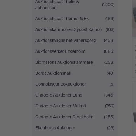
Auktionshuset Thelin &
(1.200)
Johansson
Auktionshuset Thörner & Ek
(186)
Auktionskammaren Sydost Kalmar
(103)
Auktionsmagasinet Vänersborg
(458)
Auktionsverket Engelholm
(686)
Björnssons Auktionskammare
(258)
Borås Auktionshall
(49)
Connoisseur Bokauktioner
(6)
Crafoord Auktioner Lund
(346)
Crafoord Auktioner Malmö
(752)
Crafoord Auktioner Stockholm
(455)
Ekenbergs Auktioner
(26)