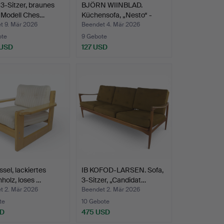
3-Sitzer, braunes
BJÖRN WIINBLAD.
 Modell Ches…
Küchensofa, „Nesto“ -
Holz,…
t 9. Mär 2026
Beendet 4. Mär 2026
ote
9 Gebote
 USD
127 USD
ssel, lackiertes
IB KOFOD-LARSEN. Sofa,
nholz, loses …
3-Sitzer, „Candidat…
t 2. Mär 2026
Beendet 2. Mär 2026
te
10 Gebote
SD
475 USD