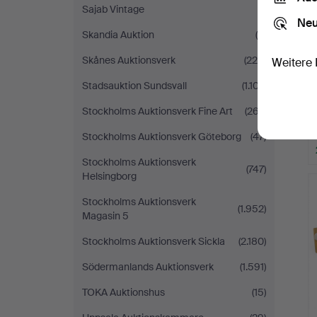
Sajab Vintage
(1)
Neu
Skandia Auktion
(4)
Skånes Auktionsverk
(229)
Weitere 
Stadsauktion Sundsvall
(1.107)
Stockholms Auktionsverk Fine Art
(267)
Stockholms Auktionsverk Göteborg
(47)
Stockholms Auktionsverk
(747)
Helsingborg
Stockholms Auktionsverk
(1.952)
Magasin 5
Stockholms Auktionsverk Sickla
(2.180)
Södermanlands Auktionsverk
(1.591)
TOKA Auktionshus
(15)