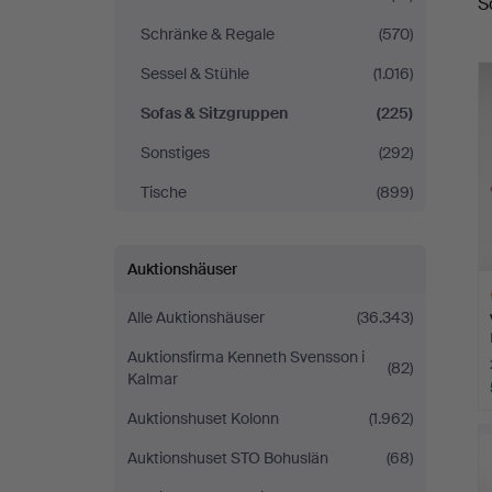
S
Schränke & Regale
(570)
Sessel & Stühle
(1.016)
Sofas & Sitzgruppen
(225)
Sonstiges
(292)
Tische
(899)
Auktionshäuser
Alle Auktionshäuser
(36.343)
Auktionsfirma Kenneth Svensson i
(82)
Kalmar
Auktionshuset Kolonn
(1.962)
A
O
Auktionshuset STO Bohuslän
(68)