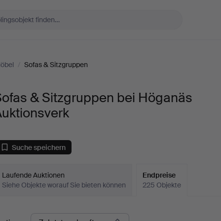
öbel
/
Sofas & Sitzgruppen
Sofas & Sitzgruppen bei Höganäs
Auktionsverk
Suche speichern
Laufende Auktionen
Endpreise
Siehe Objekte worauf Sie bieten können
225 Objekte
ndpreise