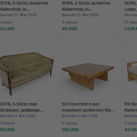
SOFA, 3-Sitzer, lackiertes
SOFA, 2-Sitzer, lackiertes
SOFA, 
Kiefernholz, lo…
Kiefernholz, lo…
Leder,
Beendet 12. Mär 2026
Beendet 12. Mär 2026
Beende
1 Gebot
4 Gebote
21 Geb
53 USD
48 USD
1.529
SOFA, 3-Sitzer, lose
Ein Couchtisch aus
Ein Se
Sitzkissen, goldbeige…
massivem lackiertem Kie…
Kiefer
Beendet 4. Mär 2026
Beendet 3. Mär 2026
Beende
9 Gebote
5 Gebote
2 Gebo
99 USD
138 USD
43 U