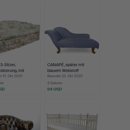
3-Sitzer,
CANAPÉ, später mit
olsterung, mit
blauem Webstoff
u…
bezogen…
 31. Okt 2025
Beendet 23. Okt 2025
ote
3 Gebote
SD
64 USD