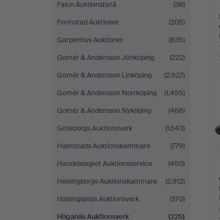
Falun Auktionsbyrå
(38)
Formstad Auktioner
(205)
Garpenhus Auktioner
(635)
Gomér & Andersson Jönköping
(222)
Gomér & Andersson Linköping
(2.927)
Gomér & Andersson Norrköping
(1.495)
Gomér & Andersson Nyköping
(468)
Göteborgs Auktionsverk
(1.643)
Halmstads Auktionskammare
(779)
Handelslagret Auktionsservice
(450)
Helsingborgs Auktionskammare
(2.912)
Hälsinglands Auktionsverk
(370)
Höganäs Auktionsverk
(225)