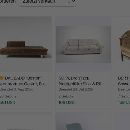
ortieren
DAGBÄDD, "Boston",
SOFA, Dreisitzer,
BERTI
verchromtes Gestell, Be…
federgefüllte Sitz- & Rü…
Sessel
Beendet 3. Aug 2026
Beendet 24. Jul 2026
Beende
28 Gebote
2 Gebote
7 Gebo
581 USD
106 USD
159 U
usgewähltes
bjekt