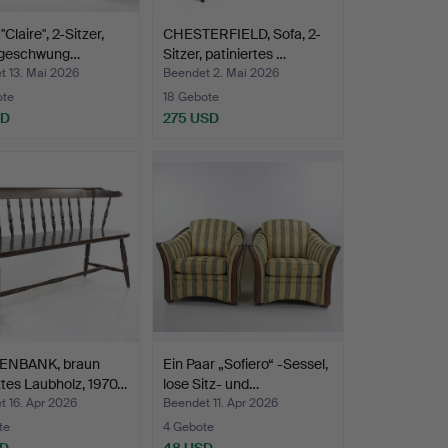
Claire", 2-Sitzer,
CHESTERFIELD, Sofa, 2-
t geschwung…
Sitzer, patiniertes …
t 13. Mai 2026
Beendet 2. Mai 2026
ote
18 Gebote
SD
275 USD
ENBANK, braun
Ein Paar „Sofiero“ -Sessel,
tes Laubholz, 1970…
lose Sitz- und…
 16. Apr 2026
Beendet 11. Apr 2026
te
4 Gebote
SD
48 USD