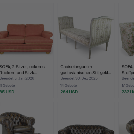
SOFA, 2-Sitzer, lockeres
Chaiselongue im
SOFA, 
Rücken- und Sitzk…
gustavianischen Stil, gekl…
Stoffp
Scha
Beendet 5. Jan 2026
Beendet 30. Dez 2025
Beendet
11 Gebote
14 Gebote
17 Geb
85 USD
264 USD
232 U