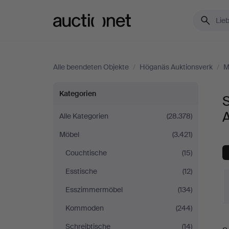
Auctionet.com
Alle beendeten Objekte
/
Höganäs Auktionsverk
/
M
Sofas
Kategorien
&
Alle Kategorien
(28.378)
Möbel
(3.421)
Sitzgruppen
Couchtische
(15)
bei
Esstische
(12)
Höganäs
Esszimmermöbel
(134)
Kommoden
(244)
Auktionsverk
E
Schreibtische
(14)