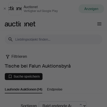
Auctionet
Anzeigen
Schließen
Verfügbar auf Google Play
Auctionet.com
Filtrieren
Tische
Tische bei Falun Auktionsbyrå
bei
Suche speichern
Falun
Laufende Auktionen
(14)
Endpreise
Auktionsbyrå
Laufende
Sortieren