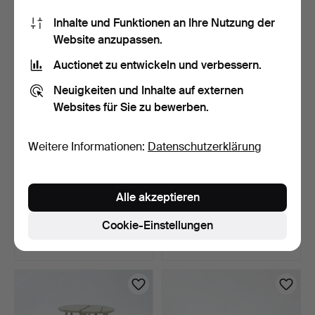
85 USD
159 USD
Inhalte und Funktionen an Ihre Nutzung der
Website anzupassen.
Auctionet zu entwickeln und verbessern.
Neuigkeiten und Inhalte auf externen
Websites für Sie zu bewerben.
Weitere Informationen:
Datenschutzerklärung
KONSOLTISCH, Empire,
TISCH MIT
Alle akzeptieren
Anfang des 19. Jahrhu…
KLAPPPLATTEN, 19.
Jahrhundert, m…
6 Tage
7 Tage
Cookie-Einstellungen
Schätzwert
1 Gebot
528 USD
32 USD