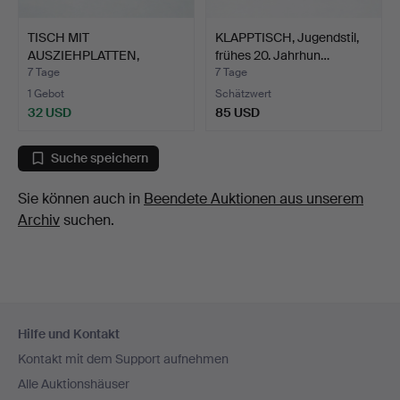
TISCH MIT
KLAPPTISCH, Jugendstil,
AUSZIEHPLATTEN,
frühes 20. Jahrhun…
Swedish modern, …
7 Tage
7 Tage
1 Gebot
Schätzwert
32 USD
85 USD
Suche speichern
Sie können auch in
Beendete Auktionen aus unserem
Archiv
suchen.
Fußzeilen-
Hilfe und Kontakt
Navigation
Kontakt mit dem Support aufnehmen
Alle Auktionshäuser