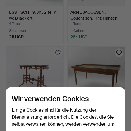
ESSTISCH, 19. Jh., 2-teilig,
ARNE JACOBSEN.
weiß lackiert…
Couchtisch, Fritz Hansen,
D…
4 Tage
4 Tage
Schätzwert
4 Gebote
211 USD
264 USD
Wir verwenden Cookies
Einige Cookies sind für die Nutzung der
TISCH, 19. Jahrhundert,
SPIELTISCH, Anfang des
teilweise in Mahag…
20. Jahrhunderts, E…
Dienstleistung erforderlich. Die Cookies, die Sie
4 Tage
4 Tage
selbst verwalten können, werden verwendet, um:
Schätzwert
Schätzwert