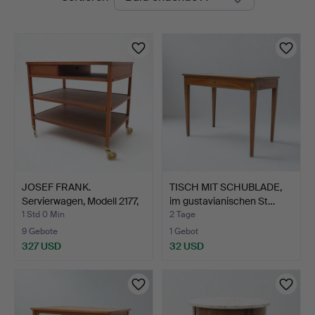
Auktionen
JOSEF FRANK.
TISCH MIT SCHUBLADE,
Servierwagen, Modell 2177,
im gustavianischen St…
Fi…
1 Std 0 Min
2 Tage
9 Gebote
1 Gebot
327 USD
32 USD