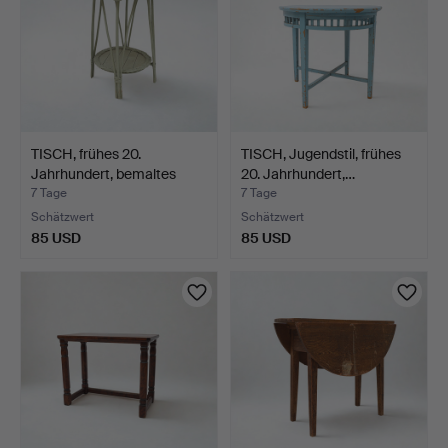
TISCH, frühes 20.
TISCH, Jugendstil, frühes
Jahrhundert, bemaltes
20. Jahrhundert,…
Ho…
7 Tage
7 Tage
Schätzwert
Schätzwert
85 USD
85 USD