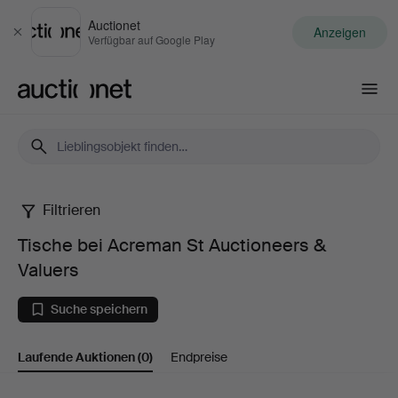
Auctionet
Anzeigen
Schließen
Verfügbar auf Google Play
Auctionet.com
Filtrieren
Tische
Tische bei Acreman St Auctioneers &
bei
Valuers
Acreman
Suche speichern
St
Laufende Auktionen
(0)
Endpreise
Auctioneers