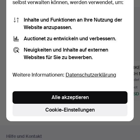
Alle Objekte anzeigen
selbst verwalten können, werden verwendet, um:
Inhalte und Funktionen an Ihre Nutzung der
Website anzupassen.
Auctionet zu entwickeln und verbessern.
Neuigkeiten und Inhalte auf externen
Websites für Sie zu bewerben.
ETHNOGRAFISCHER
LIBERTY LONDON
ANTIK
NIEDRIGSPIELTISCH?
PINE BEISTELLTISCH.
TISCH 
Weitere Informationen:
Datenschutzerklärung
SCHAC
Beendet 6. Apr 2026
Beendet 11. Sep 2025
Beendet 
Schätzwert
5 Gebote
1 Gebot
41 USD
135 USD
41 USD
Alle akzeptieren
Ausgewähltes
Objekt
Cookie-Einstellungen
Fußzeilen-
Hilfe und Kontakt
Navigation