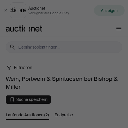
Auctionet
Anzeigen
Schließen
Verfügbar auf Google Play
Auctionet.com
Filtrieren
Wein,
Wein, Portwein & Spirituosen bei Bishop &
Portwein
Miller
&
Suche speichern
Spirituosen
Laufende Auktionen
(2)
Endpreise
bei