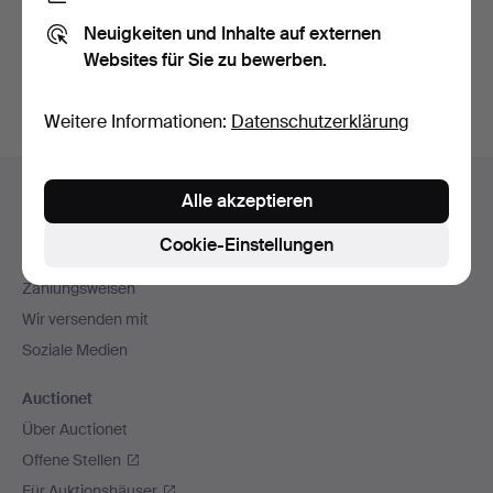
Sie können auch in
Beendete Auktionen aus unserem
Neuigkeiten und Inhalte auf externen
Archiv
suchen.
Websites für Sie zu bewerben.
Weitere Informationen:
Datenschutzerklärung
Fußzeilen-
Hilfe und Kontakt
Alle akzeptieren
Navigation
Kontakt mit dem Support aufnehmen
Cookie-Einstellungen
Alle Auktionshäuser
Zahlungsweisen
Wir versenden mit
Soziale Medien
Auctionet
Über Auctionet
Offene Stellen
Für Auktionshäuser