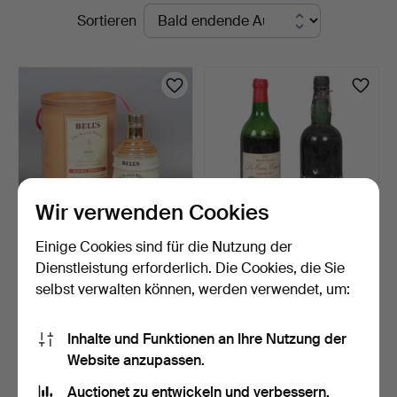
Laufende
Sortieren
Bishop
Auktionen
&
Miller
Wir verwenden Cookies
Einige Cookies sind für die Nutzung der
BELLS OLD SCOTCH
FONSECA GUIMARAENS
Dienstleistung erforderlich. Die Cookies, die Sie
WHISKY ARTHUR BELL &
1968 VINTAGE PORT,
selbst verwalten können, werden verwendet, um:
SONS…
ZUSA…
1 Tag
3 Tage
Schätzwert
1 Gebot
41 USD
34 USD
Inhalte und Funktionen an Ihre Nutzung der
Website anzupassen.
Suche speichern
Auctionet zu entwickeln und verbessern.