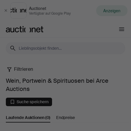
Auctionet
Anzeigen
Schließen
Verfügbar auf Google Play
Auctionet.com
Filtrieren
Wein,
Wein, Portwein & Spirituosen bei Arce
Portwein
Auctions
&
Suche speichern
Spirituosen
Laufende Auktionen
(0)
Endpreise
bei