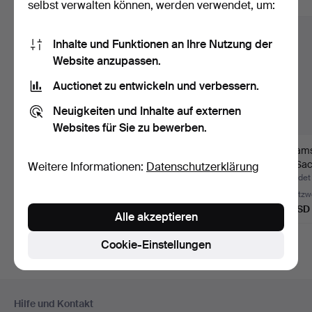
Alle Objekte anzeigen
selbst verwalten können, werden verwendet, um:
Inhalte und Funktionen an Ihre Nutzung der
Website anzupassen.
Auctionet zu entwickeln und verbessern.
Neuigkeiten und Inhalte auf externen
Websites für Sie zu bewerben.
Zwei Flaschen Wein,
VEGA-SICILIA
William
Jahrgang 70.
VALBUENA 5. JAHR.
Dry Sac
Weitere Informationen:
Datenschutzerklärung
Vintage-Wei…
Beendet 9. Jun 2026
Beendet 21. Apr 2026
Beendet 
Schätzwert
Schätzwert
Schätzw
41 USD
93 USD
81 USD
Alle akzeptieren
Cookie-Einstellungen
Fußzeilen-
Hilfe und Kontakt
Navigation