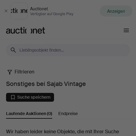
Auctionet
Anzeigen
Schließen
Verfügbar auf Google Play
Auctionet.com
Filtrieren
Sonstiges
Sonstiges bei Sajab Vintage
bei
Suche speichern
Sajab
Laufende Auktionen
(0)
Endpreise
Vintage
Laufende
Wir haben leider keine Objekte, die mit Ihrer Suche