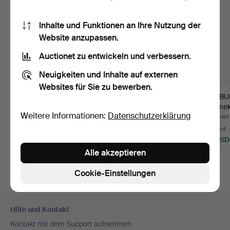
Inhalte und Funktionen an Ihre Nutzung der
Website anzupassen.
Auctionet zu entwickeln und verbessern.
Neuigkeiten und Inhalte auf externen
Websites für Sie zu bewerben.
SCHAUKELSTUHL,
KOFFER, Anfang des
TAMBU
TISCH, geflochtener
20. Jahrhunderts.
Rörmek
Weitere Informationen:
Datenschutzerklärung
Stahl, …
Ende d
Beendet 22. Jun 2025
Beendet 20. Aug 2023
Beendet
6 Gebote
5 Gebote
1 Gebot
59 USD
40 USD
22 USD
Alle akzeptieren
Cookie-Einstellungen
Fußzeilen-
Hilfe und Kontakt
Navigation
Kontakt mit dem Support aufnehmen