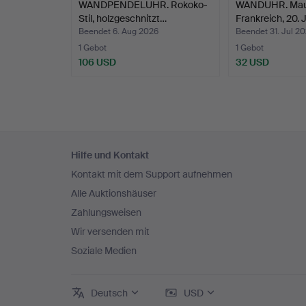
WANDPENDELUHR. Rokoko-
WANDUHR. Mau
Stil, holzgeschnitzt…
Frankreich, 20.
Beendet 6. Aug 2026
Beendet 31. Jul 2
1 Gebot
1 Gebot
106 USD
32 USD
Fußzeilen-
Hilfe und Kontakt
Navigation
Kontakt mit dem Support aufnehmen
Alle Auktionshäuser
Zahlungsweisen
Wir versenden mit
Soziale Medien
Deutsch
USD