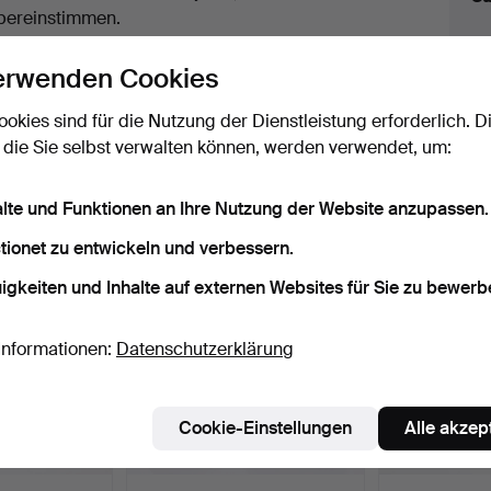
uktionen
bereinstimmen.
licken Sie oben auf
“Suche speichern”
, um eine
erwenden Cookies
ail zu erhalten, sobald dieses Objekt
ereingekommen ist.
ookies sind für die Nutzung der Dienstleistung erforderlich. D
 die Sie selbst verwalten können, werden verwendet, um:
 Archiv, die mit Ihrer Suche übereinsti
alte und Funktionen an Ihre Nutzung der Website anzupassen.
tionet zu entwickeln und verbessern.
igkeiten und Inhalte auf externen Websites für Sie zu bewerb
Informationen:
Datenschutzerklärung
Cookie-Einstellungen
Alle akzep