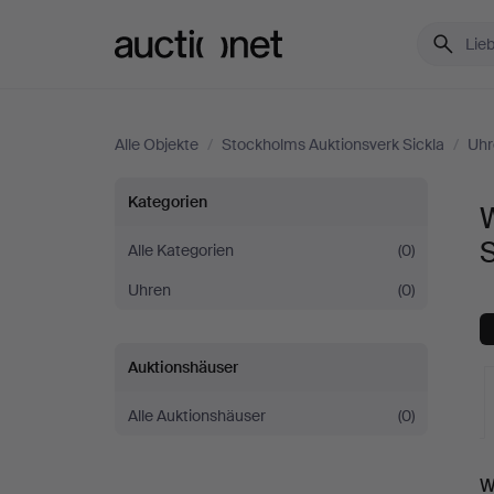
Auctionet.com
Alle Objekte
/
Stockholms Auktionsverk Sickla
/
Uhr
Wanduhren
Kategorien
bei
S
Alle Kategorien
(0)
Uhren
(0)
Stockholms
Auktionsverk
Auktionshäuser
Sickla
Alle Auktionshäuser
(0)
L
W