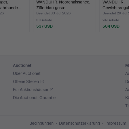
get,
WANDUHR. Neorenaissance,
WANDUHR,
 Jahrhunde…
Zifferblatt geste…
Gewichtsregula
Petri…
026
Beendet 30. Jul 2026
Beendet 29. Jul
31 Gebote
24 Gebote
537 USD
584 USD
Auctionet
M
Über Auctionet
A
Offene Stellen
D
Für Auktionshäuser
A
Die Auctionet-Garantie
Kü
T
Bedingungen
Datenschutzerklärung
Impressum