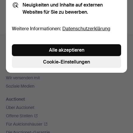
Neuigkeiten und Inhalte auf externen
Archiv
suchen.
Websites für Sie zu bewerben.
Weitere Informationen:
Datenschutzerklärung
Fußzeilen-
Hilfe und Kontakt
Navigation
Alle akzeptieren
Kontakt mit dem Support aufnehmen
Alle Auktionshäuser
Cookie-Einstellungen
Zahlungsweisen
Wir versenden mit
Soziale Medien
Auctionet
Über Auctionet
Offene Stellen
Für Auktionshäuser
Die Auctionet-Garantie