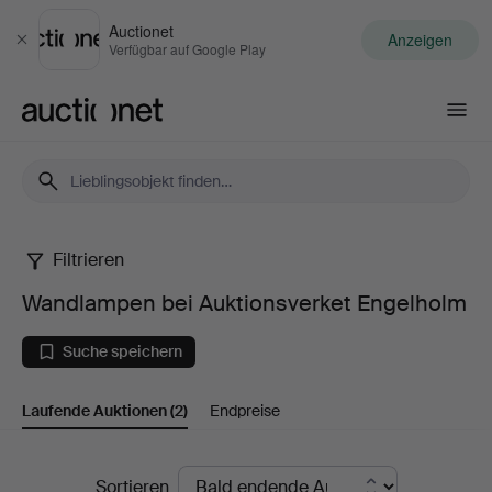
Auctionet
Anzeigen
Schließen
Verfügbar auf Google Play
Auctionet.com
Filtrieren
Wandlampen
Wandlampen bei Auktionsverket Engelholm
bei
Suche speichern
Auktionsverket
Laufende Auktionen
(2)
Endpreise
Engelholm
Laufende
Sortieren