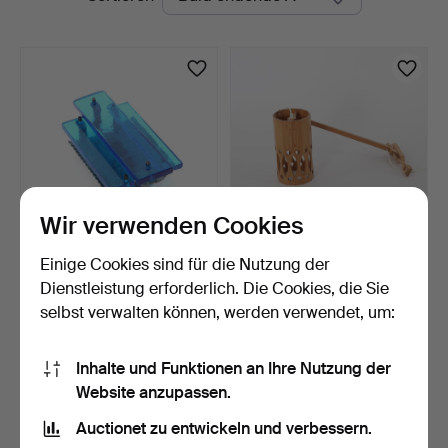
Auktionen
Wir verwenden Cookies
Einige Cookies sind für die Nutzung der
WANDLEUCHTER, Glas,
WANDLEUCHTE, Kiefer,
zweite Hälfte des 20. …
Schweden, zweite Hälf…
Dienstleistung erforderlich. Die Cookies, die Sie
1 Tag
2 Tage
selbst verwalten können, werden verwendet, um:
3 Gebote
Schätzwert
80 USD
106 USD
Inhalte und Funktionen an Ihre Nutzung der
Website anzupassen.
Suche speichern
Auctionet zu entwickeln und verbessern.
Sie können auch in
Beendete Auktionen aus unserem