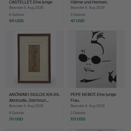
CASTELLET. Eine junge
Hähne und Hennen.
Frau.
Beendet 5. Aug 2026
Beendet 4. Aug 2026
6 Gebote
3 Gebote
99 USD
47 USD
ANÓNIMO SIGLOS XIX-XX.
PEPE NEBOT. Eine junge
Aktstudie, Zeichnun…
Frau.
Beendet 4. Aug 2026
Beendet 4. Aug 2026
6 Gebote
2 Gebote
70 USD
151 USD