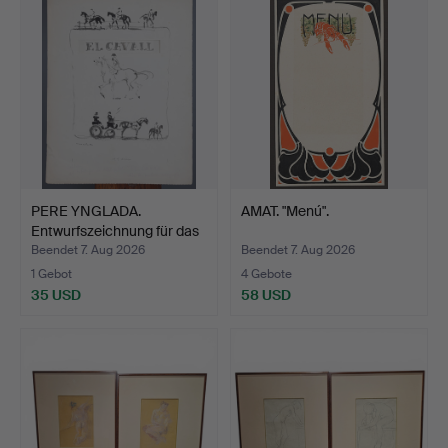
PERE YNGLADA.
AMAT. "Menú".
Entwurfszeichnung für das
Ti…
Beendet 7. Aug 2026
Beendet 7. Aug 2026
1 Gebot
4 Gebote
35 USD
58 USD