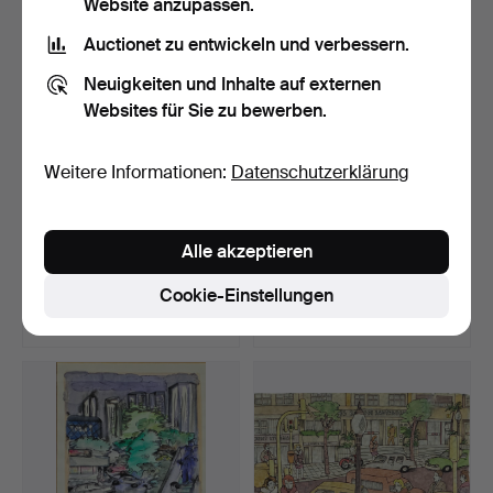
Website anzupassen.
Auctionet zu entwickeln und verbessern.
Neuigkeiten und Inhalte auf externen
Websites für Sie zu bewerben.
Weitere Informationen:
Datenschutzerklärung
JOAN MARTI. " La gitaneta
HENRI REITER. Ansicht
Alle akzeptieren
del barri de Per…
von San Marco, Vened…
Beendet 27. Jul 2026
Beendet 27. Jul 2026
Cookie-Einstellungen
1 Gebot
3 Gebote
35 USD
64 USD