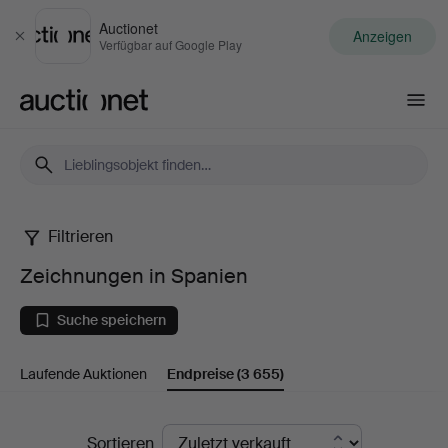
Auctionet
Anzeigen
Schließen
Verfügbar auf Google Play
Auctionet.com
Filtrieren
Zeichnungen
Zeichnungen in Spanien
in
Suche speichern
Spanien
Laufende Auktionen
Endpreise
(3 655)
Endpreise
Sortieren