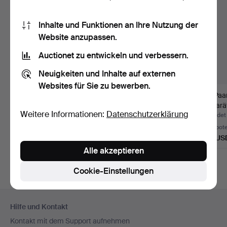
Inhalte und Funktionen an Ihre Nutzung der
Website anzupassen.
Auctionet zu entwickeln und verbessern.
Neuigkeiten und Inhalte auf externen
Websites für Sie zu bewerben.
Ein Paar Brillant-
Ein Paar
Ein Paa
Ohrstecker aus 14
Diamantohrringe (2).
14-kar
Weitere Informationen:
Datenschutzerklärung
Karat …
Beendet 11. Jul 2026
Beendet 14. Jun 2026
Beendet 
Schätzwert
6 Gebote
9 Gebot
185 USD
587 USD
109 US
Alle akzeptieren
Cookie-Einstellungen
Fußzeilen-
Hilfe und Kontakt
Navigation
Kontakt mit dem Support aufnehmen