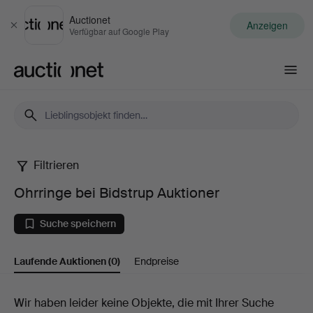
Auctionet
Anzeigen
Schließen
Verfügbar auf Google Play
Auctionet.com
Filtrieren
Ohrringe
Ohrringe bei Bidstrup Auktioner
bei
Suche speichern
Bidstrup
Laufende Auktionen
(0)
Endpreise
Auktioner
Laufende
Wir haben leider keine Objekte, die mit Ihrer Suche