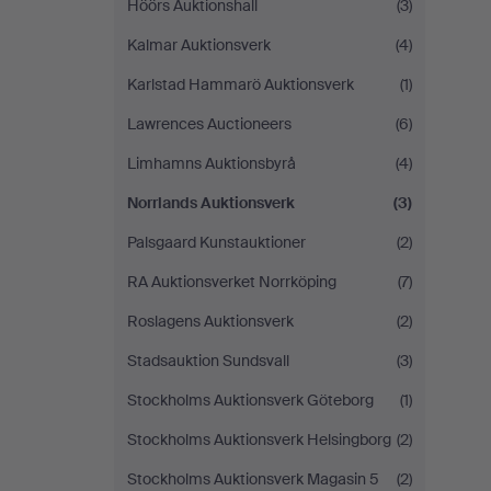
Höörs Auktionshall
(3)
Kalmar Auktionsverk
(4)
Karlstad Hammarö Auktionsverk
(1)
Lawrences Auctioneers
(6)
Limhamns Auktionsbyrå
(4)
Norrlands Auktionsverk
(3)
Palsgaard Kunstauktioner
(2)
RA Auktionsverket Norrköping
(7)
Roslagens Auktionsverk
(2)
Stadsauktion Sundsvall
(3)
Stockholms Auktionsverk Göteborg
(1)
Stockholms Auktionsverk Helsingborg
(2)
Stockholms Auktionsverk Magasin 5
(2)