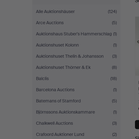
S
A
Alle Auktionshäuser
(124)
Arce Auctions
(5)
Auktionshaus Stuber's Hammerschlag
(1)
Auktionshuset Kolonn
(1)
Auktionshuset Thelin & Johansson
(3)
Auktionshuset Thörner & Ek
(8)
Balclis
(18)
Barcelona Auctions
(1)
Batemans of Stamford
(5)
Björnssons Auktionskammare
(1)
Chalkwell Auctions
(3)
Crafoord Auktioner Lund
(2)
S