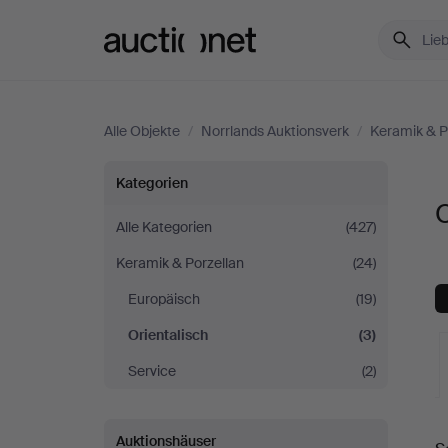
Auctionet.com
Alle Objekte
/
Norrlands Auktionsverk
/
Keramik & P
Orientalisch
Kategorien
O
bei
Alle Kategorien
(427)
Keramik & Porzellan
(24)
Norrlands
Europäisch
(19)
Auktionsverk
Orientalisch
(3)
Service
(2)
L
Auktionshäuser