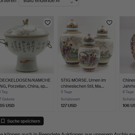
ortieren
uktionen
DECKELDOSEN/KAMCHE
STIG MÖRSE. Urnen im
Chines
NG, Porzellan, China, sp…
chinesischen Stil, Ma…
Jahrhu
1 Tag
5 Tage
6 Tage
7 Gebote
Schätzwert
Schätz
65 USD
127 USD
106 U
Suche speichern
ie können auch in
Beendete Auktionen aus unserem Archiv
su