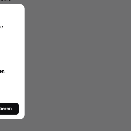
ie
en.
tieren