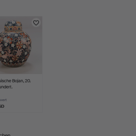
ische Bojan, 20.
ndert.
wert
SD
chen.