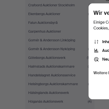
Crafoord Auktioner Stockholm
(1)
Wir v
Ekenbergs Auktioner
(2)
Einige C
Falun Auktionsbyrå
(1)
Cookies,
Garpenhus Auktioner
(1)
Gomér & Andersson Linköping
(1)
Inh
Gomér & Andersson Nyköping
(2)
Auc
Göteborgs Auktionsverk
(12)
Neu
Halmstads Auktionskammare
(6)
Weitere 
Handelslagret Auktionsservice
(1)
Helsingborgs Auktionskammare
(2)
Hälsinglands Auktionsverk
(1)
Höganäs Auktionsverk
(4)