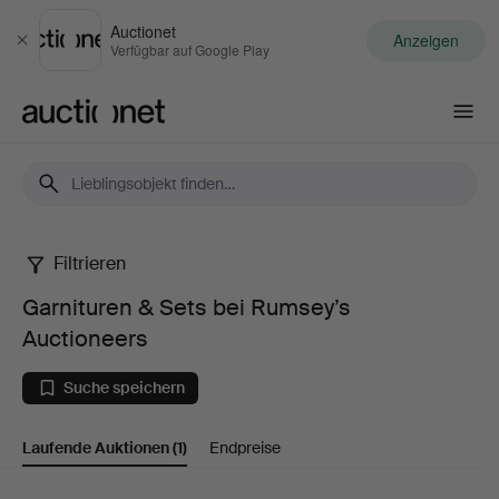
Auctionet
Anzeigen
Schließen
Verfügbar auf Google Play
Auctionet.com
Filtrieren
Garnituren
Garnituren & Sets bei Rumsey’s
&
Auctioneers
Sets
Suche speichern
bei
Laufende Auktionen
(1)
Endpreise
Rumsey’s