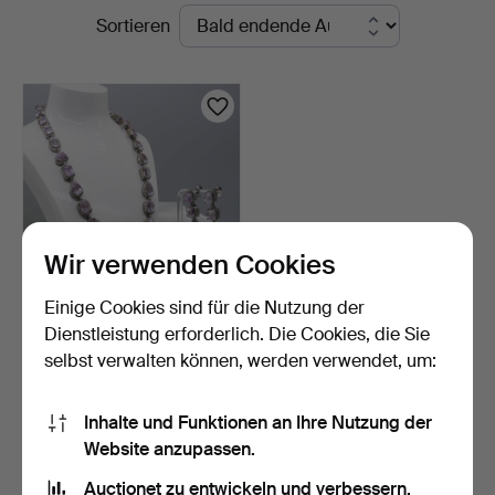
Laufende
Sortieren
Auctioneers
Auktionen
Wir verwenden Cookies
Einige Cookies sind für die Nutzung der
KUNZIT & DIAMANT
Dienstleistung erforderlich. Die Cookies, die Sie
passendes Collier & Ohrri…
selbst verwalten können, werden verwendet, um:
9 Tage
Schätzwert
6.071 USD
Inhalte und Funktionen an Ihre Nutzung der
Website anzupassen.
Suche speichern
Auctionet zu entwickeln und verbessern.