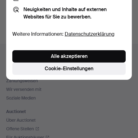
Sie können auch in
Beendete Auktionen aus unserem
Neuigkeiten und Inhalte auf externen
Archiv
suchen.
Websites für Sie zu bewerben.
Weitere Informationen:
Datenschutzerklärung
Fußzeilen-
Hilfe und Kontakt
Alle akzeptieren
Navigation
Kontakt mit dem Support aufnehmen
Cookie-Einstellungen
Alle Auktionshäuser
Zahlungsweisen
Wir versenden mit
Soziale Medien
Auctionet
Über Auctionet
Offene Stellen
Für Auktionshäuser