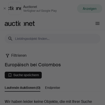
Auctionet
Anzeigen
Schließen
Verfügbar auf Google Play
Auctionet.com
Filtrieren
Europäisch
Europäisch bei Colombos
bei
Suche speichern
Colombos
Laufende Auktionen
(0)
Endpreise
Laufende
Wir haben leider keine Objekte, die mit Ihrer Suche