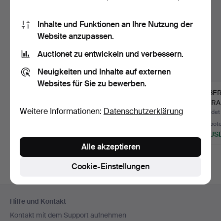
Inhalte und Funktionen an Ihre Nutzung der
Website anzupassen.
Auctionet zu entwickeln und verbessern.
Neuigkeiten und Inhalte auf externen
Websites für Sie zu bewerben.
JAN BONTJES VAN
JAN BONTJES VAN
GILBER
BEEK. VASE 1960er
BEEK. VASE 1960er
2 KERA
Weitere Informationen:
Datenschutzerklärung
JAHRE UN…
JAHRE UN…
Beendet 4. Mai 2026
Beendet 4. Mai 2026
Beendet 
Schätzwert
Schätzwert
5 Gebot
1.015 USD
865 USD
219 US
Alle akzeptieren
Cookie-Einstellungen
Fußzeilen-
Hilfe und Kontakt
Navigation
Kontakt mit dem Support aufnehmen