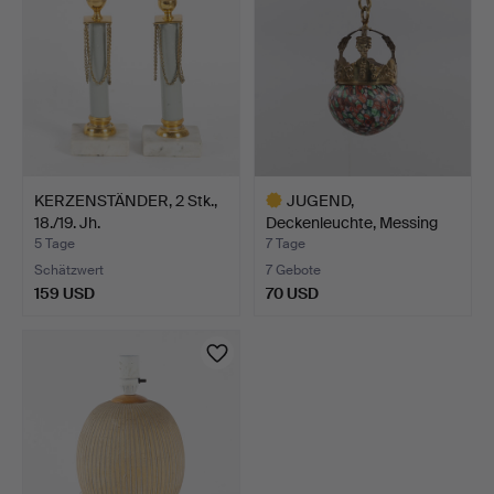
KERZENSTÄNDER, 2 Stk.,
JUGEND,
18./19. Jh.
Deckenleuchte, Messing
mit Glaskup…
5 Tage
7 Tage
Schätzwert
7 Gebote
159 USD
70 USD
Ausgewähltes
Objekt