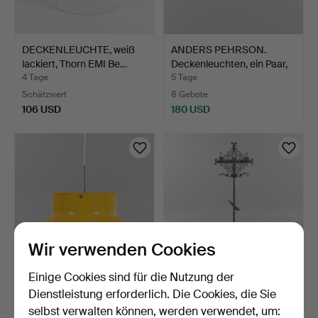
DECKENLEUCHTE, weiß
ANDERS PEHRSON.
lackiert, Thorn EMI Be…
Deckenleuchten, ein Paar,
…
4 Tage
5 Tage
Schätzwert
8 Gebote
106 USD
180 USD
Wir verwenden Cookies
Einige Cookies sind für die Nutzung der
ANDERS PEHRSON.
STEHLAMPE,
Dienstleistung erforderlich. Die Cookies, die Sie
Deckenleuchte, "Bumling",
geschmiedet, Schweden
selbst verwalten können, werden verwendet, um:
…
1940er Ja…
5 Tage
5 Tage