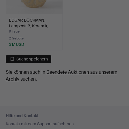
EDGAR BÖCKMAN.
Lampenfuß, Keramik,
1930er/…
9 Tage
2 Gebote
317 USD
Suche speichern
Sie können auch in
Beendete Auktionen aus unserem
Archiv
suchen.
Fußzeilen-
Hilfe und Kontakt
Navigation
Kontakt mit dem Support aufnehmen