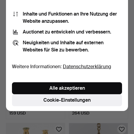
11 Gebote
Schätzwert
275 USD
159 USD
Inhalte und Funktionen an Ihre Nutzung der
Website anzupassen.
Auctionet zu entwickeln und verbessern.
Neuigkeiten und Inhalte auf externen
Websites für Sie zu bewerben.
Weitere Informationen:
Datenschutzerklärung
Alle akzeptieren
STEHLAMPE,
SCOTT WILSON.
geschmiedet,
Tischleuchte, "Sisifo", Arte…
Cookie-Einstellungen
höhenverstellbar, …
5 Tage
5 Tage
Schätzwert
Schätzwert
159 USD
264 USD