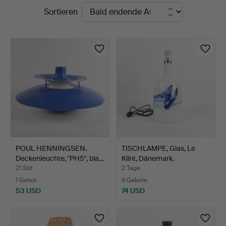
Laufende
Sortieren
Auktionsverk
Auktionen
Helsingborg
POUL HENNINGSEN.
TISCHLAMPE, Glas, Le
Deckenleuchte, "PH5", bla…
Klint, Dänemark.
21 Std
2 Tage
1 Gebot
9 Gebote
53 USD
74 USD