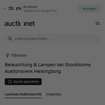
Auctionet
Anzeigen
Schließen
Verfügbar auf Google Play
Auctionet.com
Filtrieren
Beleuchtung
Beleuchtung & Lampen bei Stockholms
&
Auktionsverk Helsingborg
Lampen
Suche speichern
bei
Laufende Auktionen
(13)
Endpreise
Stockholms