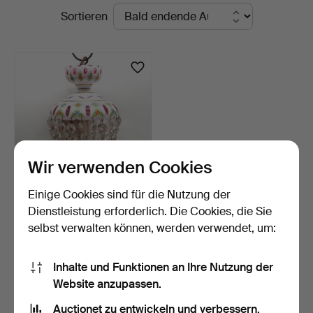
Laufende
Sortieren
St
Auktionen
Auctioneers
&
Valuers
Wir verwenden Cookies
Einige Cookies sind für die Nutzung der
BÖHMISCHE
Dienstleistung erforderlich. Die Cookies, die Sie
ÜBERFANGGLAS-
selbst verwalten können, werden verwendet, um:
DECKENLEUCHTE IN BE…
6 Tage
Schätzwert
135 USD
Inhalte und Funktionen an Ihre Nutzung der
Website anzupassen.
Suche speichern
Auctionet zu entwickeln und verbessern.