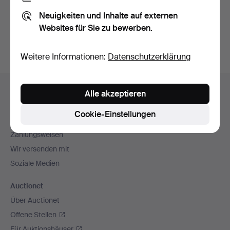
Sie können auch in
Beendete Auktionen aus unserem
Neuigkeiten und Inhalte auf externen
Archiv
suchen.
Websites für Sie zu bewerben.
Weitere Informationen:
Datenschutzerklärung
Fußzeilen-
Hilfe und Kontakt
Alle akzeptieren
Navigation
Kontakt mit dem Support aufnehmen
Cookie-Einstellungen
Alle Auktionshäuser
Zahlungsweisen
Wir versenden mit
Soziale Medien
Auctionet
Über Auctionet
Offene Stellen
Für Auktionshäuser