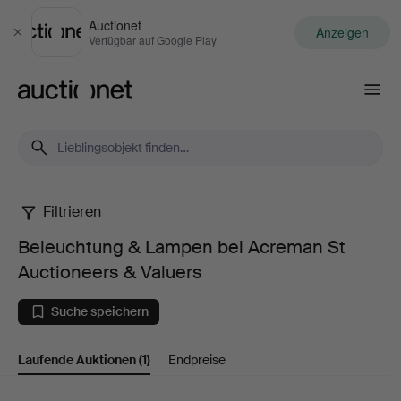
Auctionet
Anzeigen
Schließen
Verfügbar auf Google Play
Auctionet.com
Filtrieren
Beleuchtung
Beleuchtung & Lampen bei Acreman St
&
Auctioneers & Valuers
Lampen
Suche speichern
bei
Laufende Auktionen
(1)
Endpreise
Acreman