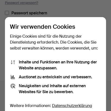
Passwort vergessen?
Passwort speichern
Wir verwenden Cookies
Einloggen
Einige Cookies sind für die Nutzung der
oder hier via Facebook einloggen
Dienstleistung erforderlich. Die Cookies, die Sie
selbst verwalten können, werden verwendet, um:
Weiter mit Facebook
Inhalte und Funktionen an Ihre Nutzung der
Website anzupassen.
Auctionet zu entwickeln und verbessern.
Fußzeilen-
Neuigkeiten und Inhalte auf externen
Hilfe und Kontakt
Navigation
Websites für Sie zu bewerben.
Kontakt mit dem Support aufnehmen
Alle Auktionshäuser
Weitere Informationen:
Datenschutzerklärung
Zahlungsweisen