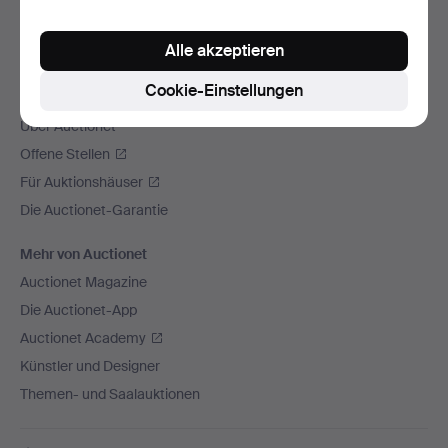
Wir versenden mit
Alle akzeptieren
Soziale Medien
Cookie-Einstellungen
Auctionet
Über Auctionet
Offene Stellen
Für Auktionshäuser
Die Auctionet-Garantie
Mehr von Auctionet
Auctionet Magazine
Die Auctionet-App
Auctionet Academy
Künstler und Designer
Themen- und Saalauktionen