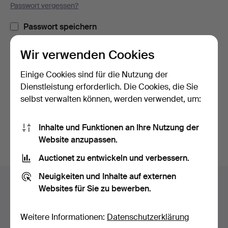
Passwort vergessen?
Passwort speichern
Wir verwenden Cookies
Einloggen
Einige Cookies sind für die Nutzung der
oder hier via Facebook einloggen
Dienstleistung erforderlich. Die Cookies, die Sie
selbst verwalten können, werden verwendet, um:
Weiter mit Facebook
Inhalte und Funktionen an Ihre Nutzung der
Website anzupassen.
Auctionet zu entwickeln und verbessern.
Fußzeilen-
Neuigkeiten und Inhalte auf externen
Hilfe und Kontakt
Navigation
Websites für Sie zu bewerben.
Kontakt mit dem Support aufnehmen
Alle Auktionshäuser
Weitere Informationen:
Datenschutzerklärung
Zahlungsweisen