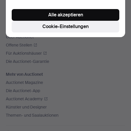
Wir versenden mit
Alle akzeptieren
Soziale Medien
Cookie-Einstellungen
Auctionet
Über Auctionet
Offene Stellen
Für Auktionshäuser
Die Auctionet-Garantie
Mehr von Auctionet
Auctionet Magazine
Die Auctionet-App
Auctionet Academy
Künstler und Designer
Themen- und Saalauktionen