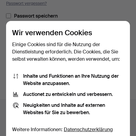
Passwort vergessen?
Passwort speichern
Wir verwenden Cookies
Einloggen
Einige Cookies sind für die Nutzung der
oder hier via Facebook einloggen
Dienstleistung erforderlich. Die Cookies, die Sie
selbst verwalten können, werden verwendet, um:
Weiter mit Facebook
Inhalte und Funktionen an Ihre Nutzung der
Website anzupassen.
Auctionet zu entwickeln und verbessern.
Fußzeilen-
Neuigkeiten und Inhalte auf externen
Hilfe und Kontakt
Navigation
Websites für Sie zu bewerben.
Kontakt mit dem Support aufnehmen
Alle Auktionshäuser
Weitere Informationen:
Datenschutzerklärung
Zahlungsweisen