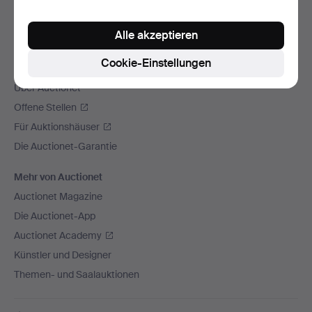
Wir versenden mit
Alle akzeptieren
Soziale Medien
Cookie-Einstellungen
Auctionet
Über Auctionet
Offene Stellen
Für Auktionshäuser
Die Auctionet-Garantie
Mehr von Auctionet
Auctionet Magazine
Die Auctionet-App
Auctionet Academy
Künstler und Designer
Themen- und Saalauktionen