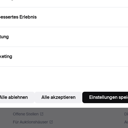
575
essertes Erlebnis
uctionet.com
et.com
9-5150
tung
68595150-01
keting
Alle ablehnen
Alle akzeptieren
Einstellungen spe
Auctionet
M
Über Auctionet
A
Offene Stellen
D
Für Auktionshäuser
A