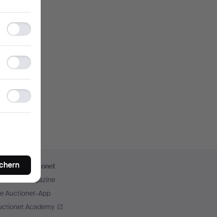
Functionality
storage
Statistics
storage
Ad
storage
ichern
ehr von Auctionet
uctionet Magazine
ie Auctionet-App
uctionet Academy