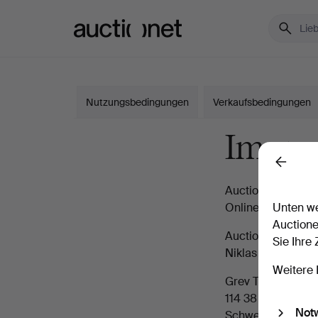
Auctionet.com
Nutzungsbedingungen
Verkaufsbedingungen
Impre
Back
Auctionet.com
Unten we
Online-Auktionen 
Auctione
Auction Network
Sie Ihre
Niklas Söderholm,
Weitere 
Grev Turegatan 4
114 38 Stockholm
Not
Schweden