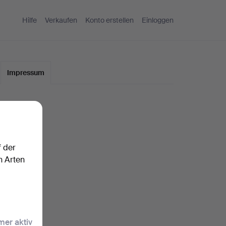
Hilfe
Verkaufen
Konto erstellen
Einloggen
Impressum
f der
n Arten
er aktiv