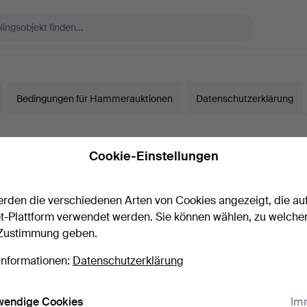
Bedingungen für Hammerauktionen
Datenschutzerklärung
ssum
Cookie-Einstellungen
rden die verschiedenen Arten von Cookies angezeigt, die au
seit 2011.
t-Plattform verwendet werden. Sie können wählen, zu welche
 Sweden AB
 Zustimmung geben.
 geschäftsführender Direktor
Informationen:
Datenschutzerklärung
4
wendige Cookies
Imm