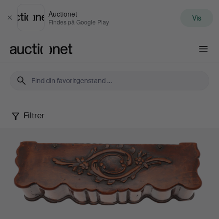
Auctionet
Vis
Luk
Findes på Google Play
Auctionet.com
Filtrer
Treen