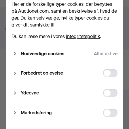
Her er de forskellige typer cookies, der benyttes
på Auctionet.com, samt en beskrivelse af, hvad de
Søgetips
gør. Du kan selv vælge, hvilke typer cookies du
giver dit samtykke til.
Vi søger automatisk på dele af ord. Søger du efter
bånd
, finder vi også
arm
bånd
sur
.
Du kan læse mere i vores
integritetspolitik
.
Nødvendige cookies
Altid aktive
Her er genstande fra vores arkiv, der
Function
matcher din søgning
Forbedret oplevelse
storage
Vis alle genstande
Statistic
Ydeevne
storage
Ad
Markedsføring
storage