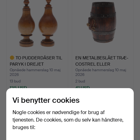
TO PUDDERDÅSER TIL
EN METALBESLÅET TRÆ-
PARYK I DREJET
COSTREL ELLER
PÆRETRÆ …
HØSTTØND…
Opnåede hammerslag 10 maj
Opnåede hammerslag 10 maj
2026
2026
13 bud
2 bud
135 USD
41 USD
Udvalgt
Vi benytter cookies
genstand
Nogle cookies er nødvendige for brug af
tjenesten. De cookies, som du selv kan håndtere,
bruges til: