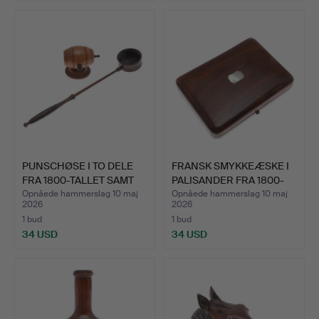
PUNSCHØSE I TO DELE
FRANSK SMYKKEÆSKE I
FRA 1800-TALLET SAMT
PALISANDER FRA 1800-
E…
TA…
Opnåede hammerslag 10 maj
Opnåede hammerslag 10 maj
2026
2026
1 bud
1 bud
34 USD
34 USD