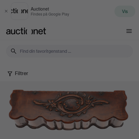
Auctionet
Vis
Luk
Findes på Google Play
Auctionet.com
Filtrer
Treen