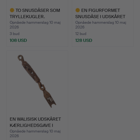
TO SNUSDÅSER SOM
EN FIGURFORMET
TRYLLEKUGLER.
SNUSDÅSE I UDSKÅRET
TRÆ.
Opnåede hammerslag 10 maj
Opnåede hammerslag 10 maj
2026
2026
3 bud
12 bud
108 USD
128 USD
Udvalgt
Udvalgt
genstand
genstand
EN WALISISK UDSKÅRET
KÆRLIGHEDSGAVE I
TRÆ.
Opnåede hammerslag 10 maj
2026