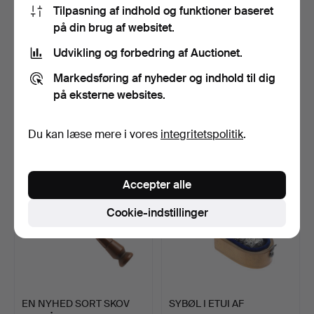
Tilpasning af indhold og funktioner baseret
på din brug af websitet.
Udvikling og forbedring af Auctionet.
EN ARTS AND CRAFTS
EN NYHED TREEN
POKERWORK TEDÅSE OG
SNUSKASSE I FORM AF ET
Markedsføring af nyheder og indhold til dig
EN …
ABEH…
Opnåede hammerslag 10 maj
Opnåede hammerslag 10 maj
på eksterne websites.
2026
2026
4 bud
20 bud
48 USD
432 USD
Du kan læse mere i vores
integritetspolitik
.
Accepter alle
Cookie-indstillinger
EN NYHED SORT SKOV
SYBØL I ETUI AF