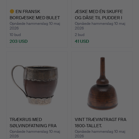
EN FRANSK
ÆSKE MED ÉN SKUFFE
BORDÆSKE MED BULET
OG DÅSE TIL PUDDER I
FRONT FRA 170…
DR…
Opnåede hammerslag 10 maj
Opnåede hammerslag 10 maj
2026
2026
10 bud
2 bud
203 USD
41 USD
Udvalgt
genstand
TRÆKRUS MED
VINT TRÆVINTRAGT FRA
SØLVINDFATNING FRA
1800-TALLET.
1700-TALLET.
Opnåede hammerslag 10 maj
Opnåede hammerslag 10 maj
2026
2026