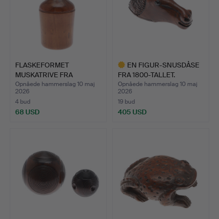
FLASKEFORMET
EN FIGUR-SNUSDÅSE
MUSKATRIVE FRA
FRA 1800-TALLET.
BEGYNDELSEN AF…
Opnåede hammerslag 10 maj
Opnåede hammerslag 10 maj
2026
2026
4 bud
19 bud
68 USD
405 USD
Udvalgt
genstand