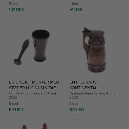
10 bud
7 bud
102 USD
91 USD
EN DREJET MORTÉR MED
EN FIGURATIV
STØDER I LIGNUM VITAE.
KONTINENTAL
SNUSDÅSE.
Opnåede hammerslag 10 maj
Opnåede hammerslag 10 maj
2026
2026
5 bud
6 bud
54 USD
115 USD