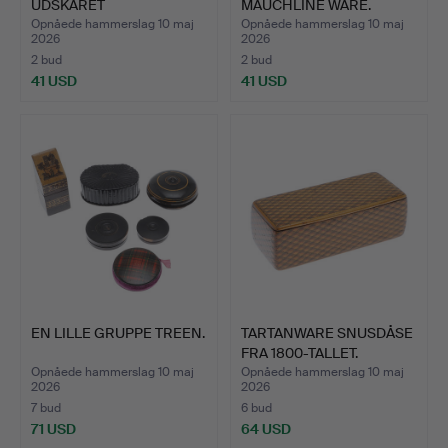
UDSKÅRET
MAUCHLINE WARE.
TRÆNØDDEKNÆKKE…
Opnåede hammerslag 10 maj
Opnåede hammerslag 10 maj
2026
2026
2 bud
2 bud
41 USD
41 USD
EN LILLE GRUPPE TREEN.
TARTANWARE SNUSDÅSE
FRA 1800-TALLET.
Opnåede hammerslag 10 maj
Opnåede hammerslag 10 maj
2026
2026
7 bud
6 bud
71 USD
64 USD