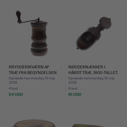
KRYDDERIKVÆRN AF
NØDDEKNÆKKER I
TRÆ FRA BEGYNDELSEN
HÅRDT TRÆ, 1800-TALLET.
AF DE…
Opnåede hammerslag 10 maj
Opnåede hammerslag 10 maj
2026
2026
4 bud
8 bud
54 USD
81 USD