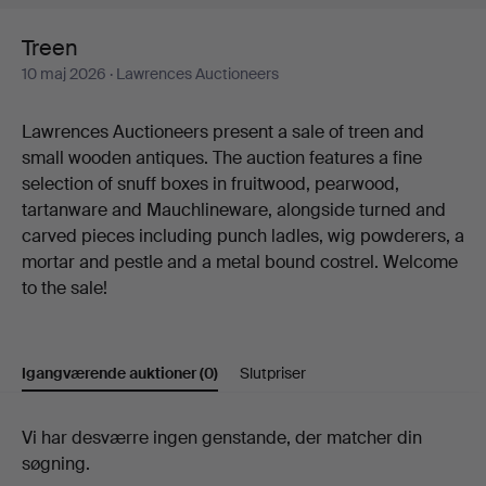
Treen
10 maj 2026
· Lawrences Auctioneers
Lawrences Auctioneers present a sale of treen and
small wooden antiques. The auction features a fine
selection of snuff boxes in fruitwood, pearwood,
tartanware and Mauchlineware, alongside turned and
carved pieces including punch ladles, wig powderers, a
mortar and pestle and a metal bound costrel. Welcome
to the sale!
Igangværende auktioner
(0)
Slutpriser
Igangværende
Vi har desværre ingen genstande, der matcher din
søgning.
auktioner