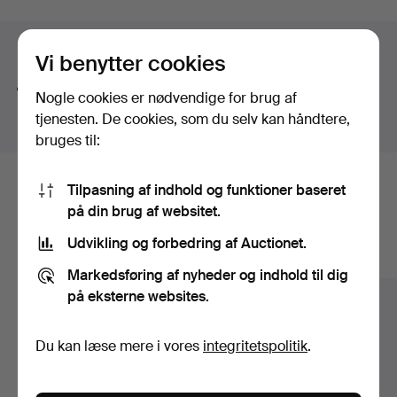
Søgetips
Vi benytter cookies
Vi søger automatisk på dele af ord. Søger du efter
Nogle cookies er nødvendige for brug af
bånd
, finder vi også
arm
bånd
sur
.
tjenesten. De cookies, som du selv kan håndtere,
bruges til:
Tilpasning af indhold og funktioner baseret
Her er genstande fra vores arkiv, der
på din brug af websitet.
matcher din søgning
Udvikling og forbedring af Auctionet.
Vis alle genstande
Markedsføring af nyheder og indhold til dig
på eksterne websites.
Du kan læse mere i vores
integritetspolitik
.