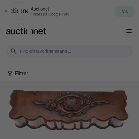
Auctionet
Vis
Luk
Findes på Google Play
Auctionet.com
Filtrer
Treen