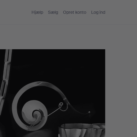
Hjælp
Sælg
Opret konto
Log ind