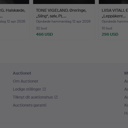
G. Halskæde,
TONE VIGELAND. Øreringe,
LIISA VITALI. 
A…
„Sling“, sølv, PL…
„Leppäkent…
ag 12 apr 2026
Opnåede hammerslag 12 apr 2026
Opnåede hammer
32 bud
10 bud
466 USD
296 USD
Auctionet
M
Om Auctionet
A
Ledige stillinger
A
Tilknyt dit auktionshus
A
Auctionets garanti
K
H