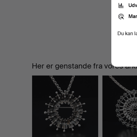
Udv
W
V
Mar
a
s
Du kan l
Her er genstande fra vores ark