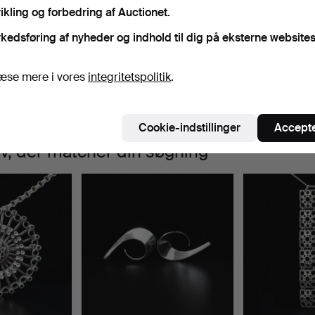
ikling og forbedring af Auctionet.
elcome to explore the catalogue's 74 silver jewellery pieces!
Igangværende
i har desværre ingen genstande, der matcher din
Sø
kedsføring af nyheder og indhold til dig på eksterne websites
uktioner
øgning.
æse mere i vores
integritetspolitik
.
Cookie-indstillinger
Accepte
iv, der matcher din søgning