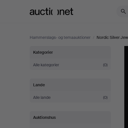
Auctionet.com
Hammerslags- og temaauktioner
/
Nordic Silver Jew
Nordic
Kategorier
Silver
Alle kategorier
(0)
Jewellery
Lande
Alle lande
(0)
Auktionshus