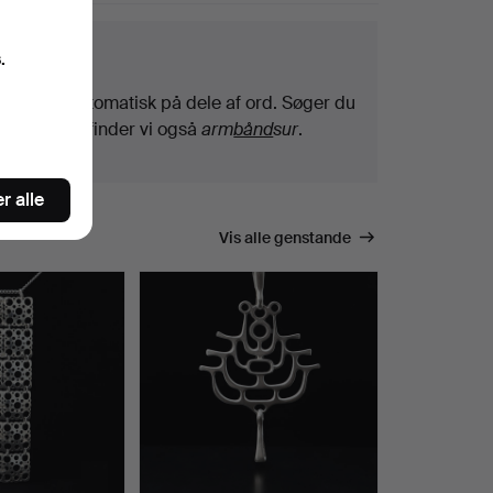
getips
.
Vi søger automatisk på dele af ord. Søger du
efter
bånd
, finder vi også
arm
bånd
sur
.
r alle
Vis alle genstande