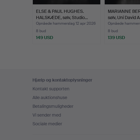
ELSE & PAUL HUGHES.
MARIANNE BER
HALSKÆDE, sølv, Studio…
sølv, Uni David 
Opnåede hammerslag 12 apr 2026
Opnåede hammersl
8 bud
8 bud
149 USD
139 USD
Sidefodsnavigation
Hjælp og kontaktoplysninger
Kontakt supporten
Alle auktionshuse
Betalingsmuligheder
Vi sender med
Sociale medier