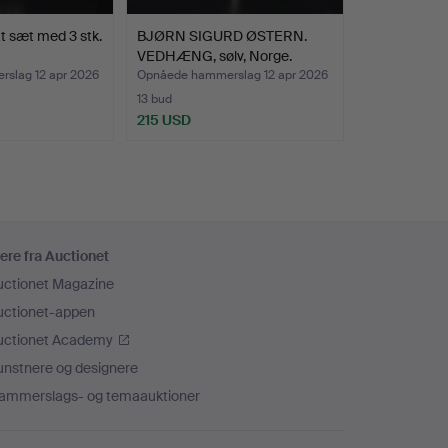
Et sæt med 3 stk.
BJØRN SIGURD ØSTERN.
VEDHÆNG, sølv, Norge.
slag 12 apr 2026
Opnåede hammerslag 12 apr 2026
13 bud
215 USD
ere fra Auctionet
uctionet Magazine
uctionet-appen
uctionet Academy
unstnere og designere
ammerslags- og temaauktioner