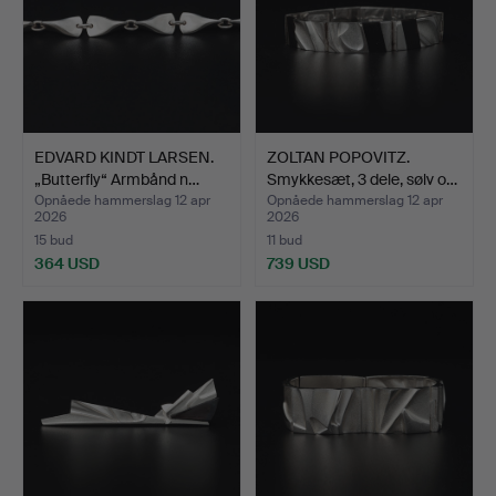
EDVARD KINDT LARSEN.
ZOLTAN POPOVITZ.
„Butterfly“ Armbånd n…
Smykkesæt, 3 dele, sølv o…
Opnåede hammerslag 12 apr
Opnåede hammerslag 12 apr
2026
2026
15 bud
11 bud
364 USD
739 USD