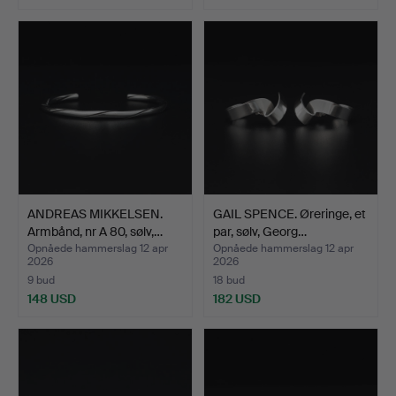
ANDREAS MIKKELSEN.
GAIL SPENCE. Øreringe, et
Armbånd, nr A 80, sølv,…
par, sølv, Georg…
Opnåede hammerslag 12 apr
Opnåede hammerslag 12 apr
2026
2026
9 bud
18 bud
148 USD
182 USD