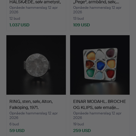
HALSKÆDE, sølv ametyst,
„Pege“, armbånd, sølv,…
…
Opnåede hammerslag 12 apr
Opnåede hammerslag 12 apr
2026
2026
12 bud
13 bud
1.037 USD
109 USD
RING, sten, sølv, Alton,
EINAR MODAHL. BROCHE
Falköping, 1971.
OG KLIPS, sølv emalje…
Opnåede hammerslag 12 apr
Opnåede hammerslag 12 apr
2026
2026
6 bud
19 bud
59 USD
259 USD