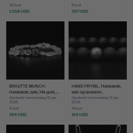
28 bud
9 bud
1.058 USD
297 USD
BIRGITTE MUNCH.
HANS PRYBIL. Halskæde,
Halskæde, sølv, 14k guld, …
sølv og lavasten.
Opnåede hammerslag 12 apr
Opnåede hammerslag 12 apr
2026
2026
8 bud
14 bud
264 USD
159 USD