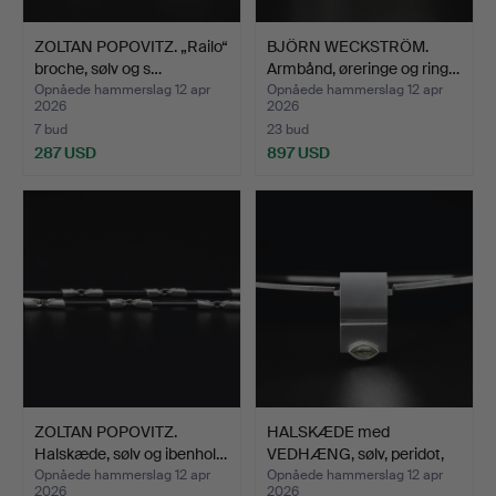
ZOLTAN POPOVITZ. „Railo“
BJÖRN WECKSTRÖM.
broche, sølv og s…
Armbånd, øreringe og ring…
Opnåede hammerslag 12 apr
Opnåede hammerslag 12 apr
2026
2026
7 bud
23 bud
287 USD
897 USD
ZOLTAN POPOVITZ.
HALSKÆDE med
Halskæde, sølv og ibenhol…
VEDHÆNG, sølv, peridot,
Kalev…
Opnåede hammerslag 12 apr
Opnåede hammerslag 12 apr
2026
2026