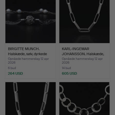
BIRGITTE MUNCH.
KARL-INGEMAR
Halskæde, sølv, dyrkede
JOHANSSON. Halskæde,
pe…
sølv, Gö…
Opnåede hammerslag 12 apr
Opnåede hammerslag 12 apr
2026
2026
6 bud
14 bud
264 USD
605 USD