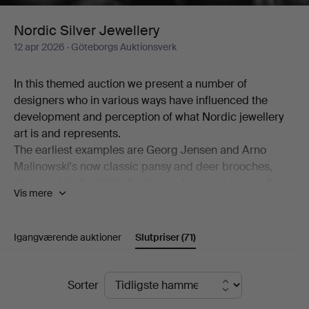
Nordic Silver Jewellery
12 apr 2026
· Göteborgs Auktionsverk
In this themed auction we present a number of
designers who in various ways have influenced the
development and perception of what Nordic jewellery
art is and represents.
The earliest examples are Georg Jensen and Arno
Malinowski's now classic pansy and deer brooches,
designed in the 1930s for Georg Jensen in typical Art
Vis mere
Nouveau and Art Deco style.
We have several pieces of jewellery by Vivianna Torun
Bülow-Hübe in collaboration with Georg Jensen. Her
Igangværende auktioner
Slutpriser
(71)
design was pioneering in its functional elegance and
modernist simplicity, and went on to inspire many
Slutpriser
contemporary and subsequent artists across the Nordic
Sorter
countries.