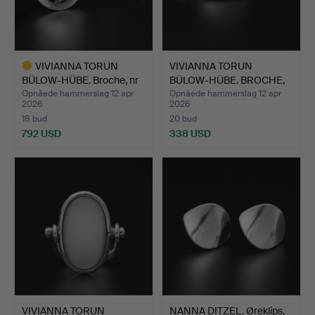
VIVIANNA TORUN
VIVIANNA TORUN
BÜLOW-HÜBE. Broche, nr
BÜLOW-HÜBE. BROCHE,
392,…
nr 391,…
Opnåede hammerslag 12 apr
Opnåede hammerslag 12 apr
2026
2026
18 bud
20 bud
792 USD
338 USD
Udvalgt
genstand
VIVIANNA TORUN
NANNA DITZEL. Øreklips,