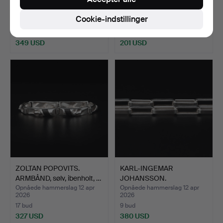
HALSKÆDE, sølv, Karl-In…
HALSKÆDE, sølv, Sirokoru,
…
Opnåede hammerslag 12 apr
Opnåede hammerslag 12 apr
Cookie-indstillinger
2026
2026
19 bud
20 bud
349 USD
201 USD
ZOLTAN POPOVITS.
KARL-INGEMAR
ARMBÅND, sølv, ibenholt, …
JOHANSSON.
HALSKÆDE, sølv, Gö…
Opnåede hammerslag 12 apr
Opnåede hammerslag 12 apr
2026
2026
17 bud
9 bud
327 USD
380 USD