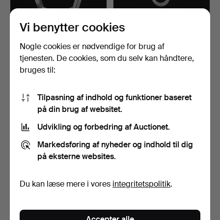
Vi benytter cookies
KARL-INGEMAR
SVEN-ERIK HÖGBERG.
Nogle cookies er nødvendige for brug af
JOHANSSON.
HALSKÆDE, sølv,
tjenesten. De cookies, som du selv kan håndtere,
HALSKÆDE, sølv, Gö…
Götebor…
Opnåede hammerslag 12 apr
Opnåede hammerslag 12 apr
bruges til:
2026
2026
25 bud
19 bud
475 USD
402 USD
Tilpasning af indhold og funktioner baseret
på din brug af websitet.
Udvikling og forbedring af Auctionet.
Markedsføring af nyheder og indhold til dig
på eksterne websites.
Du kan læse mere i vores
integritetspolitik
.
CECILIA JOHANSSON.
MATTI HYVÄRINEN.
Accepter alle