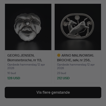
GEORG JENSEN.
ARNO MALINOWSKI.
Blomsterbroche, nr 113,
BROCHE, sølv, nr 256,
sølv…
Geo…
Opnåede hammerslag 12 apr
Opnåede hammerslag 12 apr
2026
2026
10 bud
23 bud
128 USD
212 USD
Udvalgt
genstand
Vis flere genstande