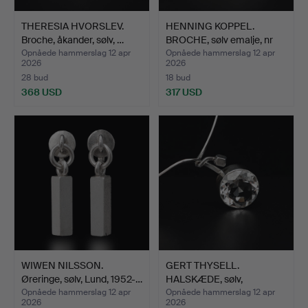
THERESIA HVORSLEV.
HENNING KOPPEL.
Broche, åkander, sølv, …
BROCHE, sølv emalje, nr
31…
Opnåede hammerslag 12 apr
Opnåede hammerslag 12 apr
2026
2026
28 bud
18 bud
368 USD
317 USD
WIWEN NILSSON.
GERT THYSELL.
Øreringe, sølv, Lund, 1952-…
HALSKÆDE, sølv,
stenkrystal,…
Opnåede hammerslag 12 apr
Opnåede hammerslag 12 apr
2026
2026