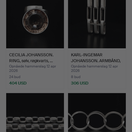
CECILIA JOHANSSON.
KARL-INGEMAR
RING, sølv, røgkvarts, …
JOHANSSON. ARMBÅND,
sølv, Göt…
Opnåede hammerslag 12 apr
Opnåede hammerslag 12 apr
2026
2026
24 bud
8 bud
404 USD
306 USD