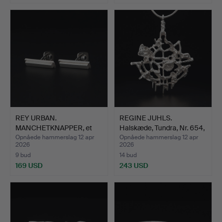
REY URBAN.
REGINE JUHLS.
MANCHETKNAPPER, et
Halskæde, Tundra, Nr. 654,
par, sølv, S…
s…
Opnåede hammerslag 12 apr
Opnåede hammerslag 12 apr
2026
2026
9 bud
14 bud
169 USD
243 USD