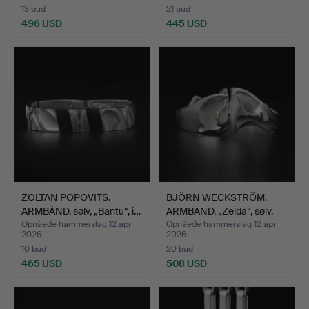
13 bud
21 bud
496 USD
445 USD
ZOLTAN POPOVITS.
BJÖRN WECKSTRÖM.
ARMBÅND, sølv, „Bantu“, i…
ARMBAND, „Zelda“, sølv,
L…
Opnåede hammerslag 12 apr
Opnåede hammerslag 12 apr
2026
2026
10 bud
20 bud
465 USD
508 USD