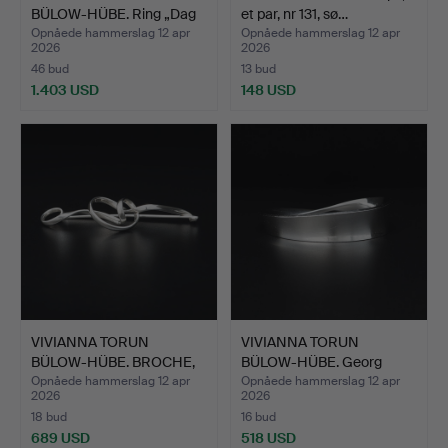
BÜLOW-HÜBE. Ring „Dag
et par, nr 131, sø…
og Na…
Opnåede hammerslag 12 apr
Opnåede hammerslag 12 apr
2026
2026
46 bud
13 bud
1.403 USD
148 USD
VIVIANNA TORUN
VIVIANNA TORUN
BÜLOW-HÜBE. BROCHE,
BÜLOW-HÜBE. Georg
nr 384,…
Jensen, „…
Opnåede hammerslag 12 apr
Opnåede hammerslag 12 apr
2026
2026
18 bud
16 bud
689 USD
518 USD