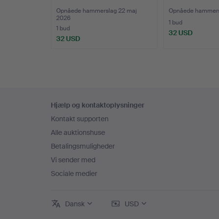
Opnåede hammerslag 22 maj
Opnåede hammersl
2026
1 bud
1 bud
32 USD
32 USD
Sidefodsnavigation
Hjælp og kontaktoplysninger
Kontakt supporten
Alle auktionshuse
Betalingsmuligheder
Vi sender med
Sociale medier
Dansk
USD