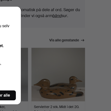
Vi søger automatisk på dele af ord. Søger du
efter
bånd
, finder vi også
arm
bånd
sur
.
u selv
Vis alle genstande
et.
.
r alle
ker,
Servietter 2 stk. Midt i det 20.