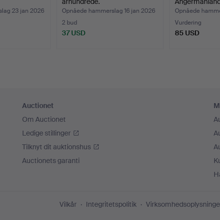
århundrede.
Ångermanland
ag 23 jan 2026
Opnåede hammerslag 16 jan 2026
Opnåede hammer
2 bud
Vurdering
37 USD
85 USD
Auctionet
M
Om Auctionet
A
Ledige stillinger
A
Tilknyt dit auktionshus
A
Auctionets garanti
K
H
Vilkår
Integritetspolitik
Virksomhedsoplysninge