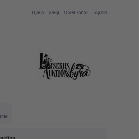
Hjælp
Sælg
Opret konto
Log ind
ande
getips