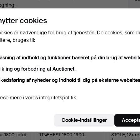
uktioner
øgning.
lik på
“Overvåg søgning”
herover for at få besked
nytter cookies
i e-mail, så snart vi får den.
okies er nødvendige for brug af tjenesten. De cookies, som d
ere, bruges til:
iv, der matcher din søgning
pasning af indhold og funktioner baseret på din brug af websit
ikling og forbedring af Auctionet.
kedsføring af nyheder og indhold til dig på eksterne websites
æse mere i vores
integritetspolitik
.
Cookie-indstillinger
Accepte
r, 1800-tallet.
TRÆHEST, 1800-1900 -
STOLE, 12 ræk