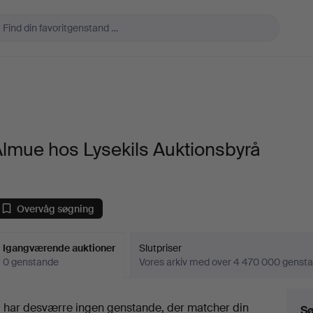
lmue hos Lysekils Auktionsbyrå
Overvåg søgning
Igangværende auktioner
Slutpriser
0 genstande
Vores arkiv med over 4 470 000 genst
Igangværende
i har desværre ingen genstande, der matcher din
Sø