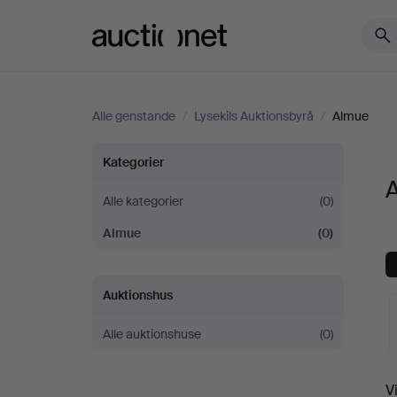
Auctionet.com
Alle genstande
/
Lysekils Auktionsbyrå
/
Almue
Almue
Kategorier
A
hos
Alle kategorier
(0)
Almue
(0)
Lysekils
Auktionsbyrå
Auktionshus
Alle auktionshuse
(0)
V