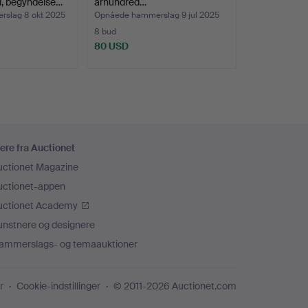
, begyndelse…
århundred…
slag 8 okt 2025
Opnåede hammerslag 9 jul 2025
8 bud
80 USD
ere fra Auctionet
uctionet Magazine
uctionet-appen
uctionet Academy
unstnere og designere
ammerslags- og temaauktioner
r
Cookie-indstillinger
© 2011-2026 Auctionet.com