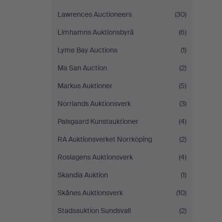
Lawrences Auctioneers
(30)
Limhamns Auktionsbyrå
(6)
Lyme Bay Auctions
(1)
Ma San Auction
(2)
Markus Auktioner
(5)
Norrlands Auktionsverk
(3)
Palsgaard Kunstauktioner
(4)
RA Auktionsverket Norrköping
(2)
Roslagens Auktionsverk
(4)
Skandia Auktion
(1)
Skånes Auktionsverk
(10)
Stadsauktion Sundsvall
(2)