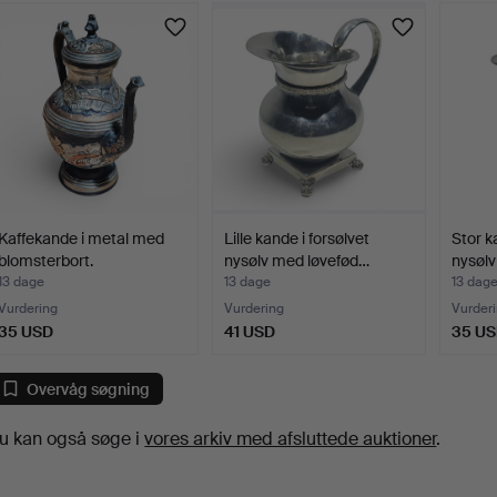
Kaffekande i metal med
Lille kande i forsølvet
Stor k
blomsterbort.
nysølv med løvefød…
nysøl
13 dage
13 dage
13 dag
Vurdering
Vurdering
Vurder
35 USD
41 USD
35 U
Overvåg søgning
u kan også søge i
vores arkiv med afsluttede auktioner
.