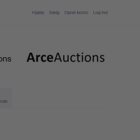
Hjælp
Sælg
Opret konto
Log ind
ons
ande