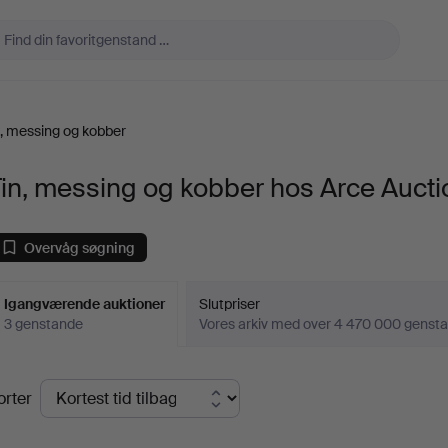
n, messing og kobber
in, messing og kobber hos Arce Aucti
Overvåg søgning
Igangværende auktioner
Slutpriser
3 genstande
Vores arkiv med over 4 470 000 genst
Igangværende
orter
uktioner