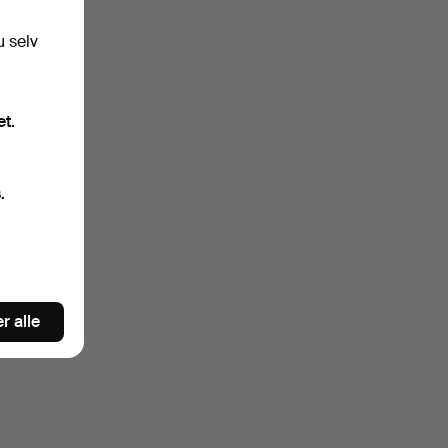
u selv
et.
.
r alle