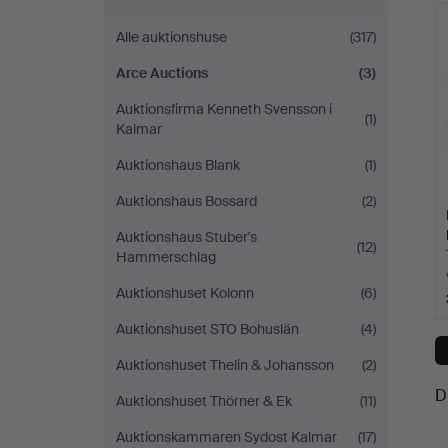
Auctions
Alle auktionshuse
(317)
Arce Auctions
(3)
Auktionsfirma Kenneth Svensson i
(1)
Kalmar
Auktionshaus Blank
(1)
Auktionshaus Bossard
(2)
Auktionshaus Stuber's
(12)
Hammerschlag
Auktionshuset Kolonn
(6)
Auktionshuset STO Bohuslän
(4)
Auktionshuset Thelin & Johansson
(2)
D
Auktionshuset Thörner & Ek
(11)
Auktionskammaren Sydost Kalmar
(17)