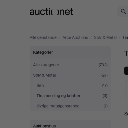
Auctionet.com
Alle genstande
/
Arce Auctions
/
Sølv & Metal
/
Ti
Tin,
T
Kategorier
messing
Alle kategorier
(792)
Sølv & Metal
(27)
og
Sølv
(17)
kobber
Tin, messing og kobber
(3)
hos
Øvrige metalgenstande
(7)
S
a
Arce
Auktionshus