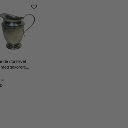
ande i forsølvet
v med dekorere…
e
ing
SD