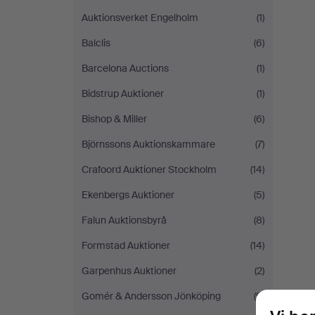
Auktionsverket Engelholm
(1)
Balclis
(6)
Barcelona Auctions
(1)
Bidstrup Auktioner
(1)
Bishop & Miller
(6)
Björnssons Auktionskammare
(7)
Crafoord Auktioner Stockholm
(14)
Ekenbergs Auktioner
(5)
Falun Auktionsbyrå
(8)
Formstad Auktioner
(14)
Garpenhus Auktioner
(2)
Gomér & Andersson Jönköping
(9)