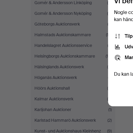
Vi be
Gomér & Andersson Linköping
(4)
Nogle co
Gomér & Andersson Nyköping
(6)
kan håndt
Göteborgs Auktionsverk
(2)
Halmstads Auktionskammare
(12)
Til
Handelslagret Auktionsservice
(3)
Udv
Helsingborgs Auktionskammare
(10)
Mar
Hälsinglands Auktionsverk
(4)
Du kan l
Höganäs Auktionsverk
(7)
Höörs Auktionshall
(4)
Kalmar Auktionsverk
(8)
Karljohan Auktioner
(1)
Karlstad Hammarö Auktionsverk
(2)
Kunst- und Auktionshaus Kleinhenz
(9)