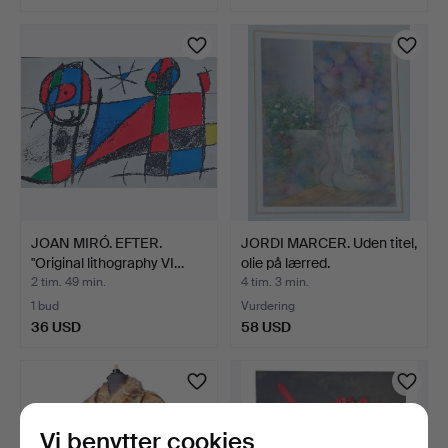
JOAN MIRÓ. EFTER.
JORDI MARCER. Uden titel,
"Original lithography VI…
olie på lærred.
2 tim. 49 min.
4 tim. 3 min.
1 bud
Vurdering
36 USD
58 USD
Vi benytter cookies