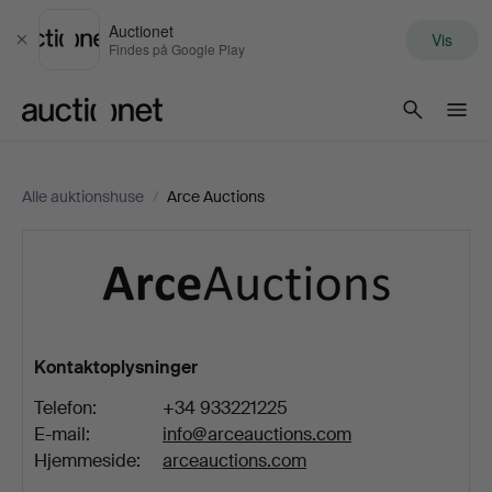
Auctionet
Vis
Luk
Findes på Google Play
Auctionet.com
Alle auktionshuse
/
Arce Auctions
Arce
Auctions
Kontaktoplysninger
Telefon:
+34 933221225
E-mail:
info@arceauctions.com
Hjemmeside:
arceauctions.com