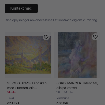
Kontakt mig!
Dine oplysninger anvendes kun til at kontakte dig om vurdering.
Genstande
SERGIO BIGAS. Landskab
JORDI MARCER. Uden titel,
med kirketårn, olie…
olie på lærred.
51 min.
1 tim. 44 min.
1 bud
Vurdering
36 USD
58 USD