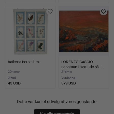
Italiensk herbarium.
LORENZO CASCIO.
Landskab i rødt. Olie på l…
20 timer
21 timer
2 bud
Vurdering
43 USD
579 USD
Dette var kun et udvalg af vores genstande.
Vis alle genstande