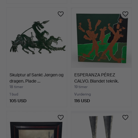
Skulptur af Sankt Jørgen og
ESPERANZA PÉREZ
dragen. Plade …
CALVO. Blandet teknik.
"Na…
18 timer
19 timer
1 bud
Vurdering
105 USD
116 USD