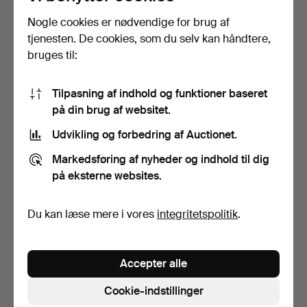
Nogle cookies er nødvendige for brug af
tjenesten. De cookies, som du selv kan håndtere,
bruges til:
Rævepelsjakke med
ESPERANZA PÉREZ
Tilpasning af indhold og funktioner baseret
læderdetaljer i matchend…
CALVO. Blandet teknik.
på din brug af websitet.
"Mo…
16 timer
17 timer
1 bud
Vurdering
Udvikling og forbedring af Auctionet.
36 USD
116 USD
Markedsføring af nyheder og indhold til dig
på eksterne websites.
Du kan læse mere i vores
integritetspolitik
.
Accepter alle
Cookie-indstillinger