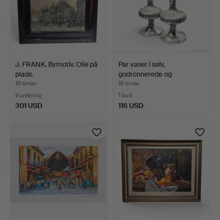
J. FRANK. Bymotiv. Olie på
Par vaser i sølv,
plade.
godronnerede og
stempled…
19 timer
19 timer
Vurdering
1 bud
301 USD
116 USD