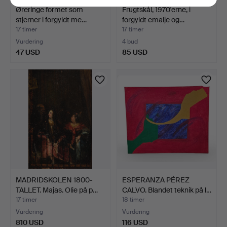
Øreringe formet som
Frugtskål, 1970'erne, i
stjerner i forgyldt me…
forgyldt emalje og…
17 timer
17 timer
Vurdering
4 bud
47 USD
85 USD
MADRIDSKOLEN 1800-
ESPERANZA PÉREZ
TALLET. Majas. Olie på p…
CALVO. Blandet teknik på l…
17 timer
18 timer
Vurdering
Vurdering
810 USD
116 USD