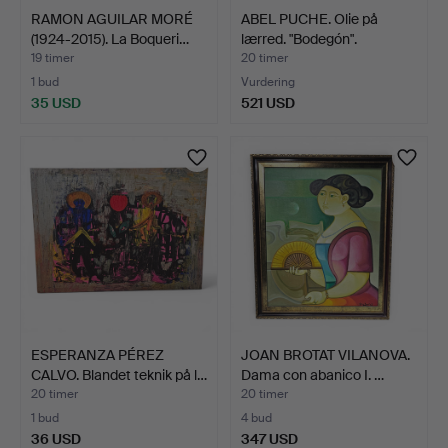
RAMON AGUILAR MORÉ
ABEL PUCHE. Olie på
(1924-2015). La Boqueri…
lærred. "Bodegón".
19 timer
20 timer
1 bud
Vurdering
35 USD
521 USD
ESPERANZA PÉREZ
JOAN BROTAT VILANOVA.
CALVO. Blandet teknik på l…
Dama con abanico I. …
20 timer
20 timer
1 bud
4 bud
36 USD
347 USD