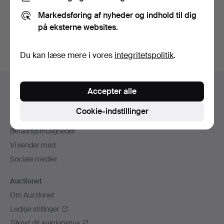
Du kan også søge i
vores arkiv med afsluttede
Markedsføring af nyheder og indhold til dig
auktioner
.
på eksterne websites.
Du kan læse mere i vores
integritetspolitik
.
Sidefodsnavigation
Hjælp og kontaktoplysninger
Accepter alle
Kontakt supporten
Cookie-indstillinger
Alle auktionshuse
Betalingsmuligheder
Vi sender med
Sociale medier
Auctionet
Om Auctionet
Ledige stillinger
Tilknyt dit auktionshus