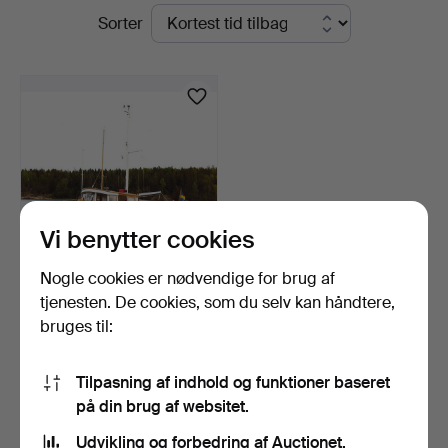
Igangværende
Sorter
Crafoord
auktioner
Auktioner
Stockholm
Vi benytter cookies
Nogle cookies er nødvendige for brug af
SKEPPSHISTORIKERN
tjenesten. De cookies, som du selv kan håndtere,
BJÖRN LANDSTRÖMS
bruges til:
MOTORKR…
22 dage
8 bud
6.962 USD
Tilpasning af indhold og funktioner baseret
på din brug af websitet.
Udvalgt
genstand
Overvåg søgning
Udvikling og forbedring af Auctionet.