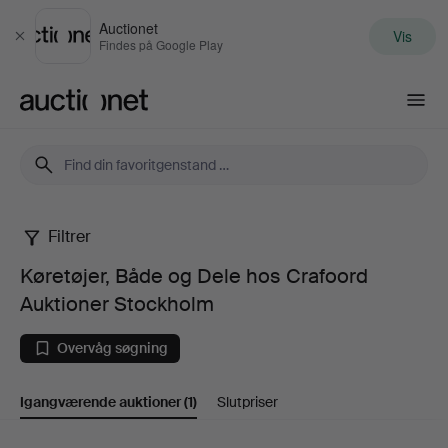
Auctionet
Vis
Luk
Findes på Google Play
Auctionet.com
Filtrer
Køretøjer,
Køretøjer, Både og Dele hos Crafoord
Både
Auktioner Stockholm
og
Overvåg søgning
Dele
Igangværende auktioner
(1)
Slutpriser
hos