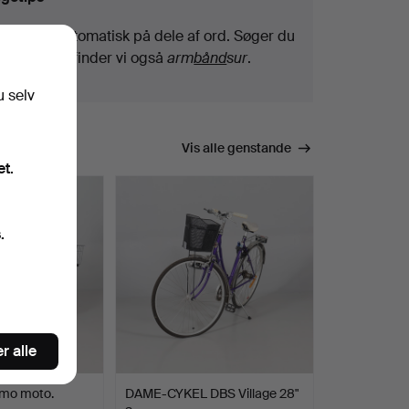
Vi søger automatisk på dele af ord. Søger du
efter
bånd
, finder vi også
arm
bånd
sur
.
u selv
Vis alle genstande
et.
.
r alle
mo moto.
DAME-CYKEL DBS Village 28"