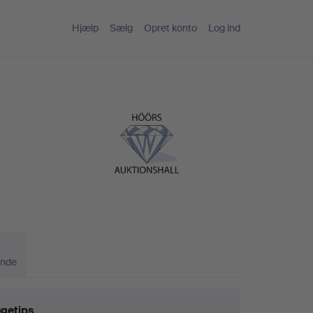
Hjælp
Sælg
Opret konto
Log ind
ande
getips