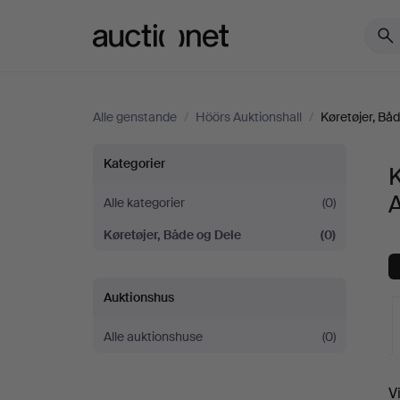
Auctionet.com
Alle genstande
/
Höörs Auktionshall
/
Køretøjer, Bå
Køretøjer,
Kategorier
K
Både
A
Alle kategorier
(0)
Køretøjer, Både og Dele
(0)
og
Dele
Auktionshus
hos
Alle auktionshuse
(0)
Höörs
V