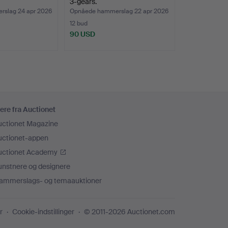
3-gears.
slag 24 apr 2026
Opnåede hammerslag 22 apr 2026
12 bud
90 USD
ere fra Auctionet
uctionet Magazine
uctionet-appen
uctionet Academy
unstnere og designere
ammerslags- og temaauktioner
r
Cookie-indstillinger
© 2011-2026 Auctionet.com