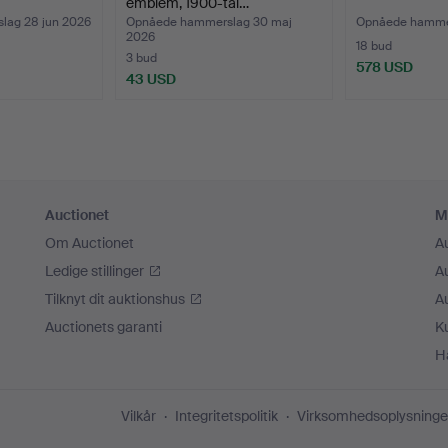
emblem, 1900-tal…
lag 28 jun 2026
Opnåede hammerslag 30 maj
Opnåede hammer
2026
18 bud
3 bud
578 USD
43 USD
Auctionet
M
Om Auctionet
A
Ledige stillinger
A
Tilknyt dit auktionshus
A
Auctionets garanti
K
H
Vilkår
Integritetspolitik
Virksomhedsoplysninge