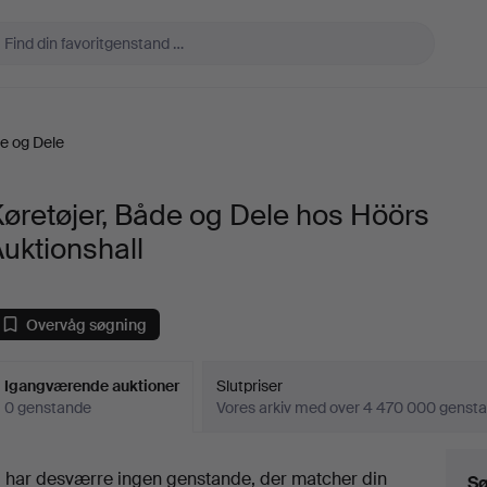
de og Dele
øretøjer, Både og Dele hos Höörs
uktionshall
Overvåg søgning
Igangværende auktioner
Slutpriser
0 genstande
Vores arkiv med over 4 470 000 genst
Igangværende
i har desværre ingen genstande, der matcher din
Sø