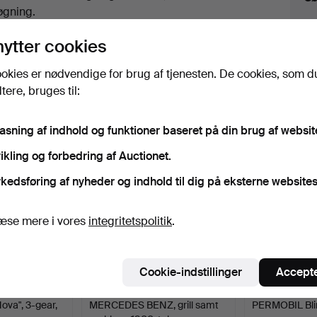
uktioner
øgning.
lik på
“Overvåg søgning”
herover for at få besked
nytter cookies
i e-mail, så snart vi får den.
okies er nødvendige for brug af tjenesten. De cookies, som d
ere, bruges til:
iv, der matcher din søgning
pasning af indhold og funktioner baseret på din brug af websit
ikling og forbedring af Auctionet.
kedsføring af nyheder og indhold til dig på eksterne websites
æse mere i vores
integritetspolitik
.
Cookie-indstillinger
Accepte
va", 3-gear,
MERCEDES BENZ, grill samt
PERMOBIL Bli