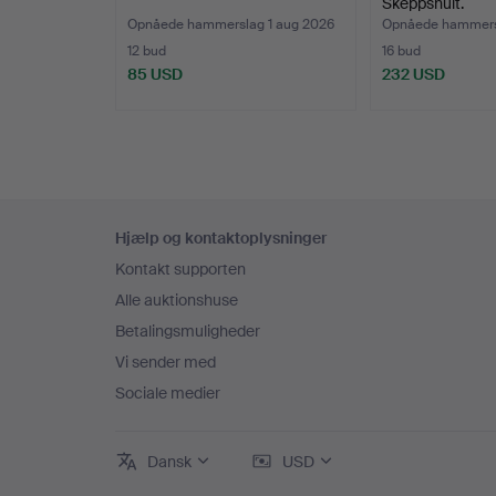
Skeppshult.
Opnåede hammerslag 1 aug 2026
Opnåede hammers
12 bud
16 bud
85 USD
232 USD
Sidefodsnavigation
Hjælp og kontaktoplysninger
Kontakt supporten
Alle auktionshuse
Betalingsmuligheder
Vi sender med
Sociale medier
Dansk
USD