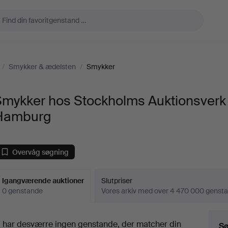
/
Smykker & ædelsten
/
Smykker
Smykker hos Stockholms Auktionsverk
Hamburg
Overvåg søgning
Igangværende auktioner
Slutpriser
0 genstande
Vores arkiv med over 4 470 000 genst
Igangværende
i har desværre ingen genstande, der matcher din
Sø