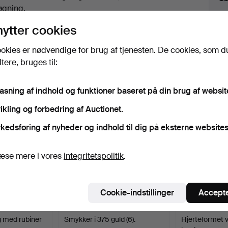
uktioner
øgning.
nytter cookies
lik på
“Overvåg søgning”
herover for at få besked
i e-mail, så snart vi får den.
okies er nødvendige for brug af tjenesten. De cookies, som d
ere, bruges til:
iv, der matcher din søgning
pasning af indhold og funktioner baseret på din brug af websit
ikling og forbedring af Auctionet.
kedsføring af nyheder og indhold til dig på eksterne websites
æse mere i vores
integritetspolitik
.
Cookie-indstillinger
Accepte
 med rubiner
Smykker i 375 guld (6).
Hjerteformet