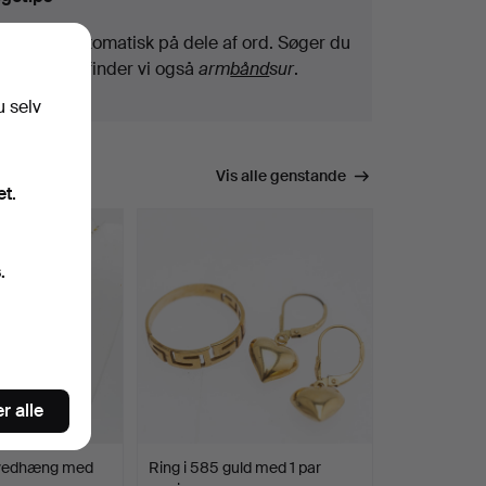
Vi søger automatisk på dele af ord. Søger du
efter
bånd
, finder vi også
arm
bånd
sur
.
u selv
Vis alle genstande
et.
.
r alle
 vedhæng med
Ring i 585 guld med 1 par