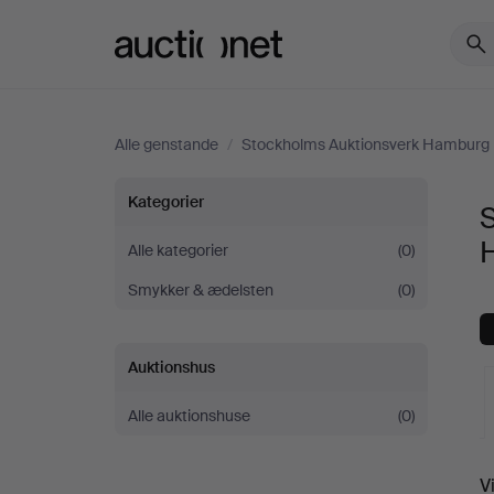
Auctionet.com
Alle genstande
/
Stockholms Auktionsverk Hamburg
Smykker
Kategorier
hos
Alle kategorier
(0)
Smykker & ædelsten
(0)
Stockholms
Auktionsverk
Auktionshus
Hamburg
Alle auktionshuse
(0)
V