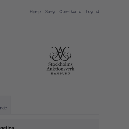
Hjælp
Sælg
Opret konto
Log ind
ande
getips