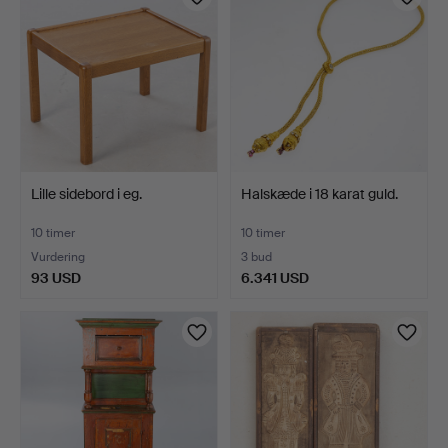
Lille sidebord i eg.
Halskæde i 18 karat guld.
10 timer
10 timer
Vurdering
3 bud
93 USD
6.341 USD