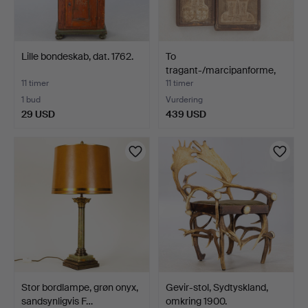
Lille bondeskab, dat. 1762.
To
tragant-/marcipanforme,
sten, 19. årh. …
11 timer
11 timer
1 bud
Vurdering
29 USD
439 USD
Stor bordlampe, grøn onyx,
Gevir-stol, Sydtyskland,
sandsynligvis F…
omkring 1900.