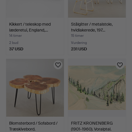
Kikkert / teleskop med
Stålgitter / metalstole,
læderetui, England,…
hvidlakerede, 197…
14 timer
15 timer
2 bud
Vurdering
37 USD
231 USD
Blomsterbord / Sofabord /
FRITZ KRONENBERG
Træskivebord.
(1901-1960). Voralptal.