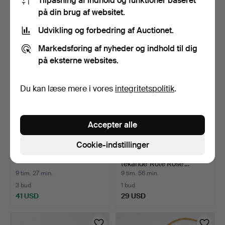
Tilpasning af indhold og funktioner baseret
9 tim. 3 min.
9 tim. 13 min.
på din brug af websitet.
Vurdering
8 bud
289 USD
196 USD
Udvikling og forbedring af Auctionet.
Markedsføring af nyheder og indhold til dig
på eksterne websites.
Du kan læse mere i vores
integritetspolitik
.
Accepter alle
Cookie-indstillinger
ASKO, rundt sofabord i teak.
MEISSEN. Kaffekande og
tekande 'Rote Rose'…
9 tim. 27 min.
9 tim. 56 min.
3 bud
1 bud
41 USD
29 USD