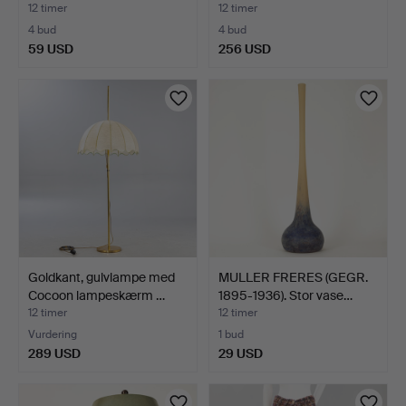
12 timer
12 timer
4 bud
4 bud
59 USD
256 USD
Goldkant, gulvlampe med
MULLER FRERES (GEGR.
Cocoon lampeskærm …
1895-1936). Stor vase…
12 timer
12 timer
Vurdering
1 bud
289 USD
29 USD