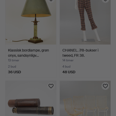
Klassisk bordlampe, grøn
CHANEL. 7/8-bukser i
onyx, sandsynligv…
tweed, FR 38.
13 timer
14 timer
2 bud
4 bud
36 USD
48 USD