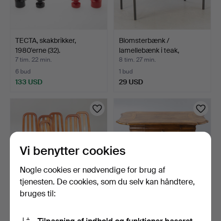
TECTA, skakbrikker,
Blomsterbænk /
1980'erne (32).
lamellebænk i teak,
1960'er…
7 tim. 22 min.
8 tim. 27 min.
6 bud
1 bud
133 USD
29 USD
Vi benytter cookies
Nogle cookies er nødvendige for brug af
tjenesten. De cookies, som du selv kan håndtere,
bruges til:
Seks stole i teak, Danmark,
Barokbord, med bred
2. halvdel af …
skuffe, Midttyskland, …