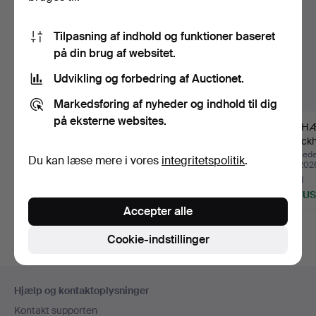
Tilpasning af indhold og funktioner baseret
på din brug af websitet.
Udvikling og forbedring af Auctionet.
Markedsføring af nyheder og indhold til dig
på eksterne websites.
CAMÉBROCHE, 18k
BROCHE, 18k guld,
VEDHÆN
guld, camé i udskåret
gennembrudt dekor
„Stock
kvin…
dekore…
Polisss
Opnåede hammerslag 5
Opnåede hammerslag 26
Opnåede
Du kan læse mere i vores
integritetspolitik
.
jun 2026
maj 2026
maj 202
5 bud
3 bud
4 bud
159 USD
496 USD
685 U
Accepter alle
Cookie-indstillinger
Sidefodsnavigation
Hjælp og kontaktoplysninger
Kontakt supporten