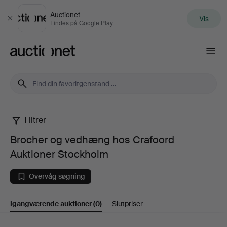
Auctionet
Vis
Luk
Findes på Google Play
Auctionet.com
Filtrer
Brocher
Brocher og vedhæng hos Crafoord
og
Auktioner Stockholm
vedhæng
Overvåg søgning
hos
Igangværende auktioner
(0)
Slutpriser
Crafoord