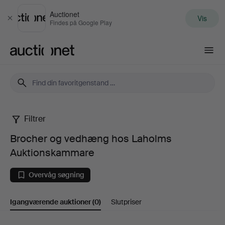
Auctionet
Vis
Luk
Findes på Google Play
Auctionet.com
Filtrer
Brocher
Brocher og vedhæng hos Laholms
og
Auktionskammare
vedhæng
Overvåg søgning
hos
Igangværende auktioner
(0)
Slutpriser
Laholms