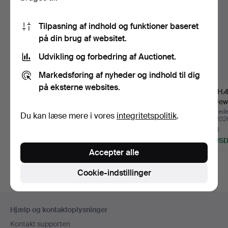
Tilpasning af indhold og funktioner baseret
på din brug af websitet.
Udvikling og forbedring af Auctionet.
Markedsføring af nyheder og indhold til dig
på eksterne websites.
BROCHE. Sølv, Cæsar.
BROCHE. Sølv og
VEDHÆ
Vægt ca. 23,48 gram.
markasitter, Art Deco,
CU Jewel
væg…
Opnåede hammerslag 9 jul
Opnåede hammerslag 9 jul
Opnåede
Du kan læse mere i vores
integritetspolitik
.
2026
2026
maj 202
16 bud
4 bud
2 bud
107 USD
43 USD
53 US
Accepter alle
Cookie-indstillinger
Sidefodsnavigation
Hjælp og kontaktoplysninger
Kontakt supporten