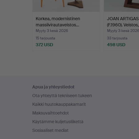
Korkea, modernistinen
JOAN ARTIGAS
massiivirautaveistos…
(F.1960). Veistos
Myyty 3 kesä 2026
Myyty 3 kesä 202
15 tarjousta
33 tarjousta
372 USD
498 USD
Alatunnistenavigaatio
Apua ja yhteystiedot
Ota yhteyttä tekniseen tukeen
Kaikki huutokauppakamarit
Maksuvaihtoehdot
Käytämme kuljetusliikettä
Sosiaaliset mediat