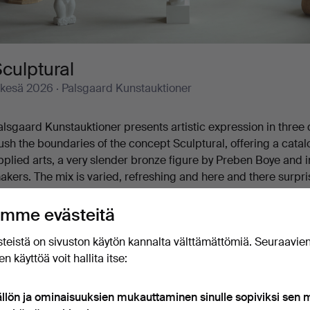
culptural
 kesä 2026
· Palsgaard Kunstauktioner
alsgaard Kunstauktioner presents artistic expression in three 
ush the boundaries of the concept Sculptural, offering a catal
pplied arts, a very slender bronze figure by Preben Boye an
akers. The mix is varied, refreshing and here and there surpris
eaturing a caterpillar, a squirrel and fly agaric mushrooms. Co
ear. And between those two extremes you will find a further jus
mme evästeitä
elcome!
teistä on sivuston käytön kannalta välttämättömiä. Seuraavie
n käyttöä voit hallita itse:
Käynnissä olevat huutokaupat
Lopulliset hinnat
ällön ja ominaisuuksien mukauttaminen sinulle sopiviksi sen
0 esineet
Arkistomme, jossa on yli 4 470 00