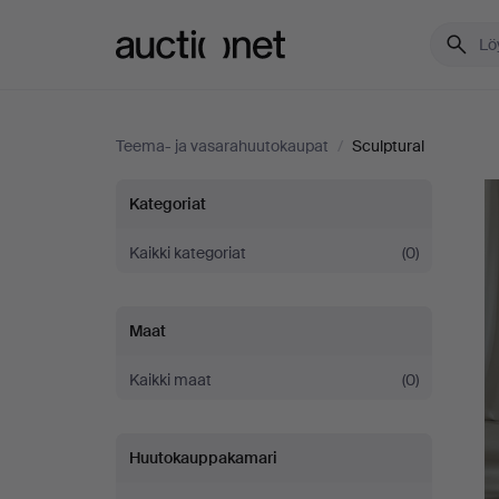
Auctionet.com
Teema- ja vasarahuutokaupat
/
Sculptural
Sculptural
Kategoriat
Kaikki kategoriat
(0)
Maat
Kaikki maat
(0)
Huutokauppakamari