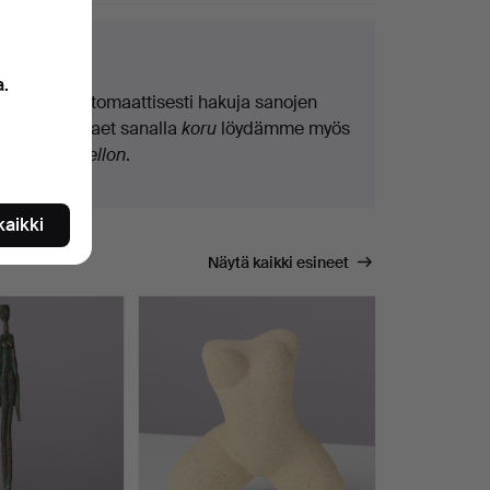
kuvinkkejä
a.
Teemme automaattisesti hakuja sanojen
osilla. Jos haet sanalla
koru
löydämme myös
ranne
koru
kellon
.
 kaikki
Näytä kaikki esineet