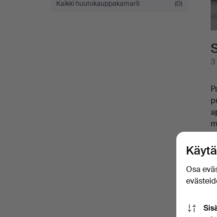
Kaikki huutokauppakamarit
(0)
S
3
P
p
a
m
f
b
Käytä
W
Osa eväs
evästeide
Sis