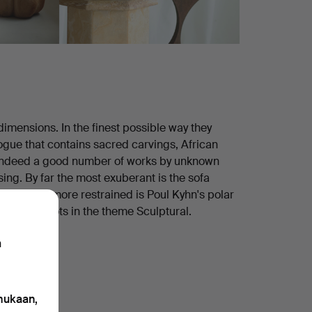
dimensions. In the finest possible way they
ogue that contains sacred carvings, African
d indeed a good number of works by unknown
ing. By far the most exuberant is the sofa
nsiderably more restrained is Poul Kyhn's polar
t over 60 lots in the theme Sculptural.
n
 mukaan,
0 esinettä