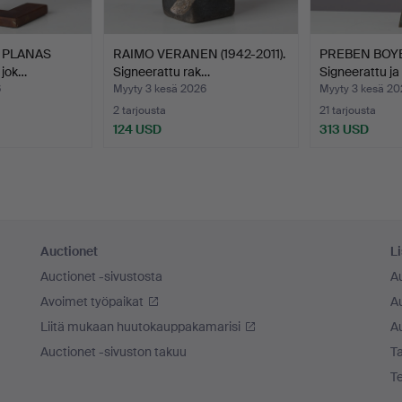
 PLANAS
RAIMO VERANEN (1942-2011).
PREBEN BOYE 
, jok…
Signeerattu rak…
Signeerattu ja
6
Myyty 3 kesä 2026
Myyty 3 kesä 20
2 tarjousta
21 tarjousta
124 USD
313 USD
Auctionet
Li
Auctionet -sivustosta
A
Avoimet työpaikat
Au
Liitä mukaan huutokauppakamarisi
A
Auctionet -sivuston takuu
Ta
T