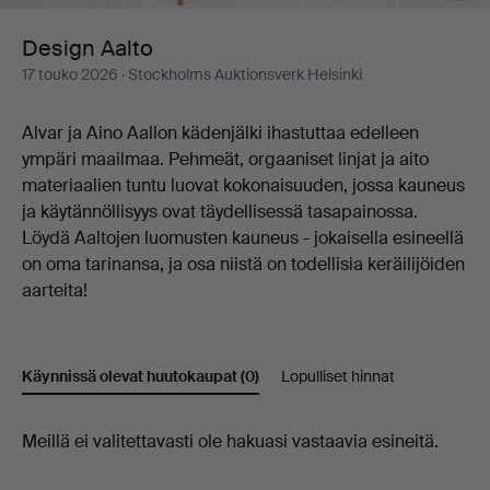
Design Aalto
17 touko 2026
· Stockholms Auktionsverk Helsinki
Alvar ja Aino Aallon kädenjälki ihastuttaa edelleen
ympäri maailmaa. Pehmeät, orgaaniset linjat ja aito
materiaalien tuntu luovat kokonaisuuden, jossa kauneus
ja käytännöllisyys ovat täydellisessä tasapainossa.
Löydä Aaltojen luomusten kauneus - jokaisella esineellä
on oma tarinansa, ja osa niistä on todellisia keräilijöiden
aarteita!
Käynnissä olevat huutokaupat
(0)
Lopulliset hinnat
Käynnissä
Meillä ei valitettavasti ole hakuasi vastaavia esineitä.
olevat