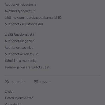
Auctionet -sivustosta
Avoimet työpaikat
Liitä mukaan huutokauppakamarisi
Auctionet -sivuston takuu
Lisää Auctionetistä
Auctionet Magazine
Auctionet -sovellus
Auctionet Academy
Taiteilijat ja muotoilijat
Teema- ja vasarahuutokaupat
Suomi
USD
Ehdot
Tietosuojakäytäntö
Yritystiedot