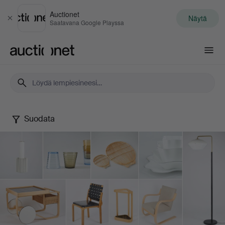
Auctionet
Näytä
Sulje
Saatavana Google Playssa
Auctionet.com
Suodata
Design
Aalto