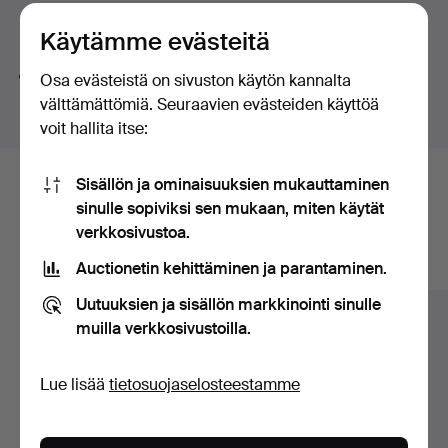
huutokaupat
Hakuvinkkejä
Käytämme evästeitä
Teemme automaattisesti hakuja sanojen osilla. Jos
Osa evästeistä on sivuston käytön kannalta
haet sanalla
koru
löydämme myös
ranne
koru
kellon
.
välttämättömiä. Seuraavien evästeiden käyttöä
voit hallita itse:
Sisällön ja ominaisuuksien mukauttaminen
Tässä ovat arkistossamme olevat
sinulle sopiviksi sen mukaan, miten käytät
esineet, jotka vastaavat hakuasi
verkkosivustoa.
Auctionetin kehittäminen ja parantaminen.
Näytä kaikki esineet
Uutuuksien ja sisällön markkinointi sinulle
muilla verkkosivustoilla.
Lue lisää
tietosuojaselosteestamme