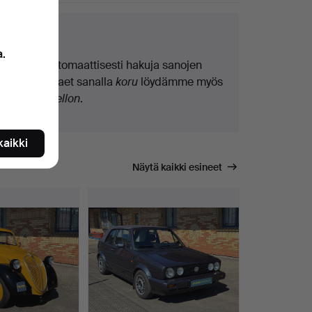
kuvinkkejä
a.
Teemme automaattisesti hakuja sanojen
osilla. Jos haet sanalla
koru
löydämme myös
ranne
koru
kellon
.
scription.
 kaikki
onet or through bank transfer.
Näytä kaikki esineet