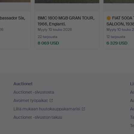
assador Six,
BMC 1800 MGB GRAN TOUR,
FIAT 500A
1966, Englanti.
SALOON, 1938, 
26
Myyty 10 touko 2026
Myyty 10 touko 
22 tarjousta
12 tarjousta
8 069 USD
6 329 USD
Valittu
esine
Auctionet
Li
Auctionet -sivustosta
A
Avoimet työpaikat
Au
Liitä mukaan huutokauppakamarisi
A
Auctionet -sivuston takuu
Ta
T