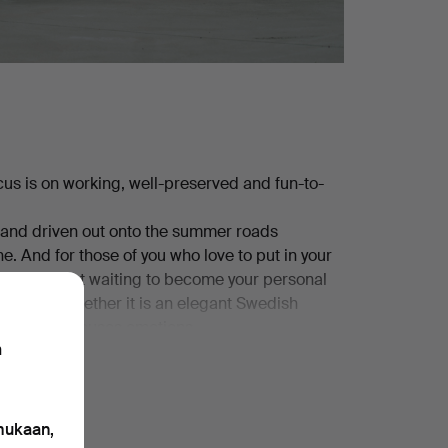
us is on working, well-preserved and fun-to-
ey and driven out onto the summer roads
e. And for those of you who love to put in your
that are just waiting to become your personal
dless of whether it is an elegant Swedish
r gem that arouses emotions.
n
 911s, Mustangs in fine condition.
car you can actually use and enjoy, not just
 mukaan,
0 esinettä