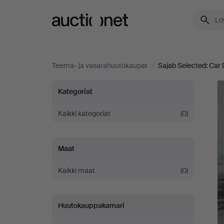
Auctionet.com
Teema- ja vasarahuutokaupat
/
Sajab Selected: Car
Sajab
Kategoriat
Selected:
Kaikki kategoriat
(0)
Car
Maat
Dreams
Kaikki maat
(0)
Huutokauppakamari