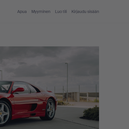
Apua
Myyminen
Luo tili
Kirjaudu sisään