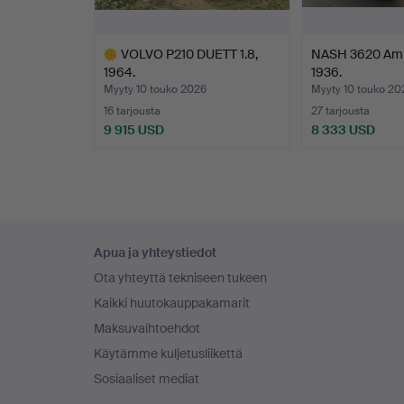
VOLVO P210 DUETT 1.8,
NASH 3620 Amb
1964.
1936.
Myyty 10 touko 2026
Myyty 10 touko 20
16 tarjousta
27 tarjousta
9 915 USD
8 333 USD
Valittu
esine
Alatunnistenavigaatio
Apua ja yhteystiedot
Ota yhteyttä tekniseen tukeen
Kaikki huutokauppakamarit
Maksuvaihtoehdot
Käytämme kuljetusliikettä
Sosiaaliset mediat