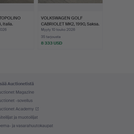
 TOPOLINO
VOLKSWAGEN GOLF
Italia.
CABRIOLET MK2, 1990, Saksa.
2026
Myyty 10 touko 2026
35 tarjousta
8 333 USD
sää Auctionetistä
uctionet Magazine
ctionet -sovellus
uctionet Academy
iteilijat ja muotoilijat
eema- ja vasarahuutokaupat