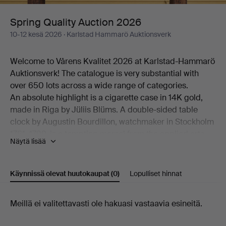
Spring Quality Auction 2026
10-12 kesä 2026
· Karlstad Hammarö Auktionsverk
Welcome to Vårens Kvalitet 2026 at Karlstad-Hammarö
Auktionsverk! The catalogue is very substantial with
over 650 lots across a wide range of categories.
An absolute highlight is a cigarette case in 14K gold,
made in Riga by Jüliis Blüms. A double-sided table
clock by Augustin Bourdillon, watchmaker in Stockholm
1761–1799, is a tempting morsel from the applied arts
Näytä lisää
section, and among the mechanical dream objects is
the pinball machine Theatre of Magic.
The art section presents a broad range of works. On
Käynnissä olevat huutokaupat
(0)
Lopulliset hinnat
offer are paintings and woodblock prints by Lars Lerin,
atmospheric landscapes by Bror Lindh, Olof Walfrid
Käynnissä
Meillä ei valitettavasti ole hakuasi vastaavia esineitä.
Nilsson and Otto Hesselbom, a high-quality work by
Arthur Wardle and more contemporary pieces by
olevat