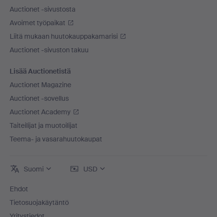
Auctionet -sivustosta
Avoimet työpaikat
Liitä mukaan huutokauppakamarisi
Auctionet -sivuston takuu
Lisää Auctionetistä
Auctionet Magazine
Auctionet -sovellus
Auctionet Academy
Taiteilijat ja muotoilijat
Teema- ja vasarahuutokaupat
Suomi
USD
Ehdot
Tietosuojakäytäntö
Yritystiedot