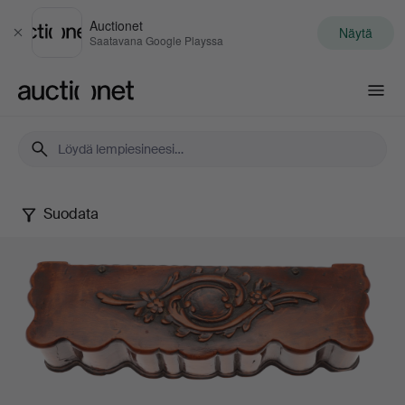
Auctionet
Näytä
Sulje
Saatavana Google Playssa
Auctionet.com
Suodata
Treen