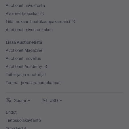
Auctionet -sivustosta
Avoimet työpaikat
Liitä mukaan huutokauppakamarisi
Auctionet -sivuston takuu
Lisää Auctionetistä
Auctionet Magazine
Auctionet -sovellus
Auctionet Academy
Taiteilijat ja muotoilijat
Teema- ja vasarahuutokaupat
Suomi
USD
Ehdot
Tietosuojakäytäntö
Yritystiedot