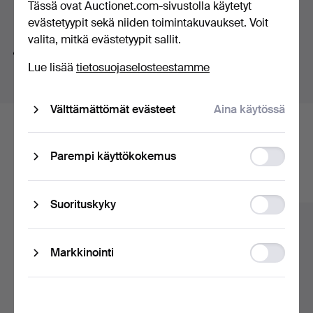
Tässä ovat Auctionet.com-sivustolla käytetyt
huutokaupat
Hakuvinkkejä
evästetyypit sekä niiden toimintakuvaukset. Voit
valita, mitkä evästetyypit sallit.
Teemme automaattisesti hakuja sanojen osilla. Jos
Lue lisää
tietosuojaselosteestamme
haet sanalla
koru
löydämme myös
ranne
koru
kellon
.
Välttämättömät evästeet
Aina käytössä
Tässä ovat arkistossamme olevat
Function
Parempi käyttökokemus
esineet, jotka vastaavat hakuasi
storage
Näytä kaikki esineet
Statistic
Suorituskyky
storage
Ad
Markkinointi
storage