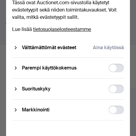
Tässä ovat Auctionet.com-sivustolla käytetyt
huutokaupat
Hakuvinkkejä
evästetyypit sekä niiden toimintakuvaukset. Voit
Viewing 24-28/11 1-5 pm.
valita, mitkä evästetyypit sallit.
Teemme automaattisesti hakuja sanojen osilla. Jos
Lue lisää
tietosuojaselosteestamme
haet sanalla
koru
löydämme myös
ranne
koru
kellon
.
Välttämättömät evästeet
Aina käytössä
Tässä ovat arkistossamme olevat
Function
Parempi käyttökokemus
esineet, jotka vastaavat hakuasi
storage
Näytä kaikki esineet
Statistic
Suorituskyky
storage
Ad
Markkinointi
storage