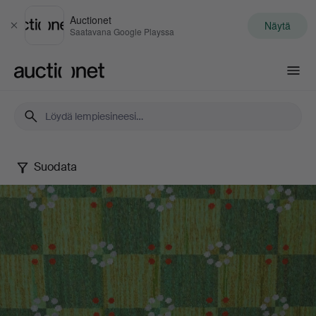
Auctionet
Näytä
Sulje
Saatavana Google Playssa
Auctionet.com
Suodata
Autumn
Quality
Sale