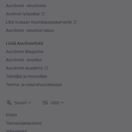
Auctionet -sivustosta
Avoimet työpaikat
Liitä mukaan huutokauppakamarisi
Auctionet -sivuston takuu
Lisää Auctionetistä
Auctionet Magazine
Auctionet -sovellus
Auctionet Academy
Taiteilijat ja muotoilijat
Teema- ja vasarahuutokaupat
Suomi
USD
Ehdot
Tietosuojakäytäntö
Yritystiedot