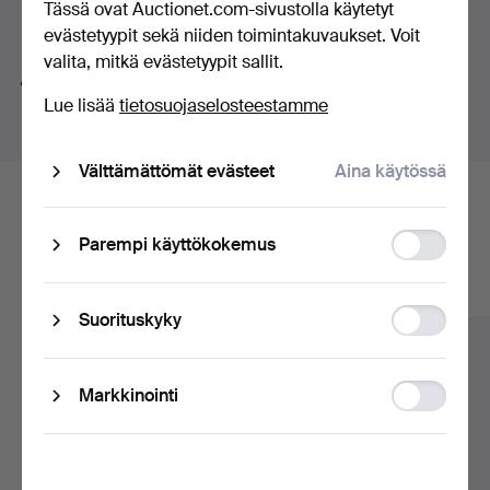
Tässä ovat Auctionet.com-sivustolla käytetyt
A warm welcome to Hälsinglands Auktionsverk and our
huutokaupat
Hakuvinkkejä
evästetyypit sekä niiden toimintakuvaukset. Voit
silver theme!
valita, mitkä evästetyypit sallit.
Teemme automaattisesti hakuja sanojen osilla. Jos
Lue lisää
tietosuojaselosteestamme
haet sanalla
koru
löydämme myös
ranne
koru
kellon
.
Välttämättömät evästeet
Aina käytössä
Tässä ovat arkistossamme olevat
Function
Parempi käyttökokemus
esineet, jotka vastaavat hakuasi
storage
Näytä kaikki esineet
Statistic
Suorituskyky
storage
Ad
Markkinointi
storage