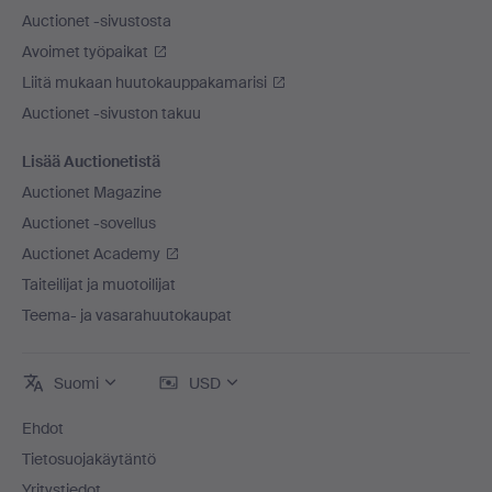
Auctionet -sivustosta
Avoimet työpaikat
Liitä mukaan huutokauppakamarisi
Auctionet -sivuston takuu
Lisää Auctionetistä
Auctionet Magazine
Auctionet -sovellus
Auctionet Academy
Taiteilijat ja muotoilijat
Teema- ja vasarahuutokaupat
Suomi
USD
Ehdot
Tietosuojakäytäntö
Yritystiedot