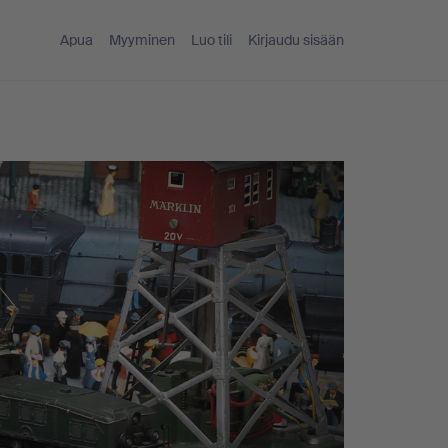
Apua
Myyminen
Luo tili
Kirjaudu sisään