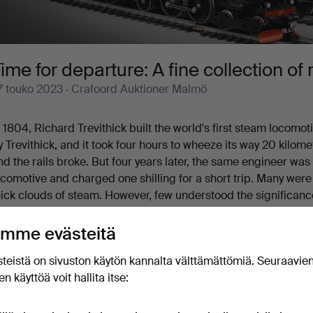
ime for departure: A fine collection of
7 touko 2023
· Crafoord Auktioner Malmö
n 1804, Richard Trevithick built the world's first steam locomo
y Trevithick, and it took four hours to wheeze its way 20 kilo
nd the rails broke. But four years later, the same engineer was
ocomotive and charged one shilling for a short trip. Many wer
hick clouds of steam. However, few understood the significance
arked by rapid and all-encompassing industrialization, trai
ut of the modern cast-iron and glass railway stations of the big 
mme evästeitä
merican continent. The railway paved the way into the future,
teistä on sivuston käytön kannalta välttämättömiä. Seuraavie
lectrified.
n käyttöä voit hallita itse: