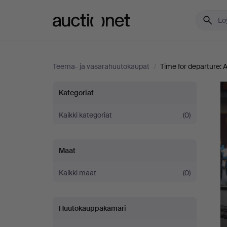
Auctionet.com
Teema- ja vasarahuutokaupat
/
Time for departure: A
Time
Kategoriat
for
Kaikki kategoriat
(0)
departure:
Maat
A
Kaikki maat
(0)
fine
Huutokauppakamari
collection