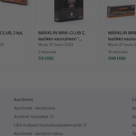
LUB, 2 kpl,
MÄRKLIN MINI-CLUB Z,
MÄRKLIN MIN
laatikko vaunuineen "…
laatikko vaunu
23
Myyty 27 touko 2023
Myyty 27 touko 
2 tarjousta
18 tarjousta
53 USD
208 USD
Auctionet
Li
Auctionet -sivustosta
A
Avoimet työpaikat
Au
Liitä mukaan huutokauppakamarisi
A
Auctionet -sivuston takuu
Ta