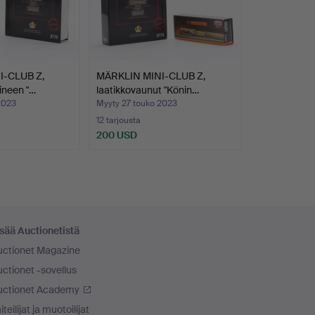
I-CLUB Z,
MÄRKLIN MINI-CLUB Z,
ineen "…
laatikkovaunut "Könin…
2023
Myyty 27 touko 2023
12 tarjousta
200 USD
sää Auctionetistä
uctionet Magazine
ctionet -sovellus
uctionet Academy
iteilijat ja muotoilijat