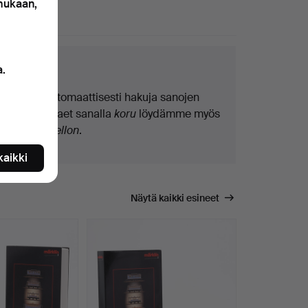
 mukaan,
0 esinettä
kuvinkkejä
a.
Teemme automaattisesti hakuja sanojen
osilla. Jos haet sanalla
koru
löydämme myös
ranne
koru
kellon
.
 kaikki
Näytä kaikki esineet