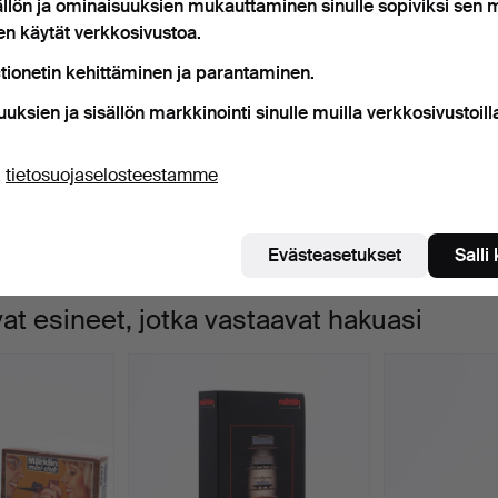
ällön ja ominaisuuksien mukauttaminen sinulle sopiviksi sen
Käynnissä olevat huutokaupat
Lopulliset hinnat
en käytät verkkosivustoa.
0 esineet
Arkistomme, jossa on yli 4 470 00
tionetin kehittäminen ja parantaminen.
äynnissä
eillä ei valitettavasti ole hakuasi vastaavia esineitä.
Ha
uuksien ja sisällön markkinointi sinulle muilla verkkosivustoill
levat
uutokaupat
ä
tietosuojaselosteestamme
Evästeasetukset
Salli
t esineet, jotka vastaavat hakuasi