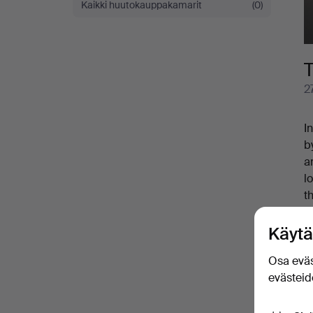
Kaikki huutokauppakamarit
(0)
of
model
T
trains
2
I
b
a
l
t
m
o
Käytä
A
Osa eväs
e
evästeide