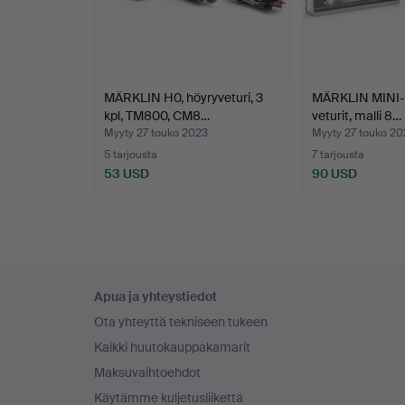
MÄRKLIN H0, höyryveturi, 3
MÄRKLIN MINI-C
kpl, TM800, CM8…
veturit, malli 8…
Myyty 27 touko 2023
Myyty 27 touko 20
5 tarjousta
7 tarjousta
53 USD
90 USD
Alatunnistenavigaatio
Apua ja yhteystiedot
Ota yhteyttä tekniseen tukeen
Kaikki huutokauppakamarit
Maksuvaihtoehdot
Käytämme kuljetusliikettä