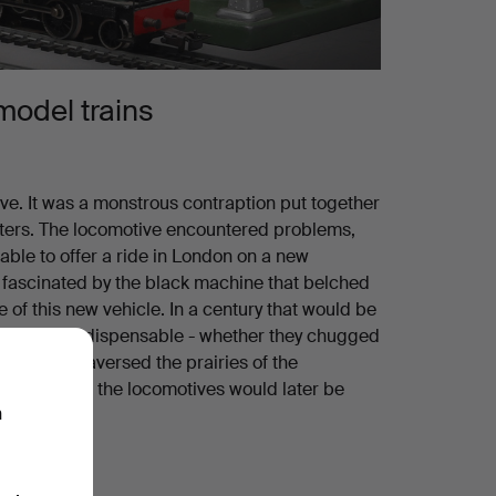
 model trains
tive. It was a monstrous contraption put together
meters. The locomotive encountered problems,
 able to offer a ride in London on a new
e fascinated by the black machine that belched
 of this new vehicle. In a century that would be
ns became indispensable - whether they chugged
cities or traversed the prairies of the
 even though the locomotives would later be
n