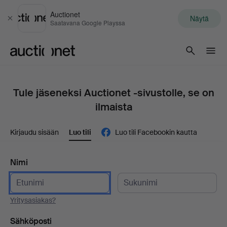
Auctionet
Näytä
Sulje
Saatavana Google Playssa
Auctionet.com
Tule jäseneksi Auctionet -sivustolle, se on
ilmaista
Kirjaudu sisään
Luo tili
Luo tili Facebookin kautta
Nimi
Yritysasiakas?
Sähköposti