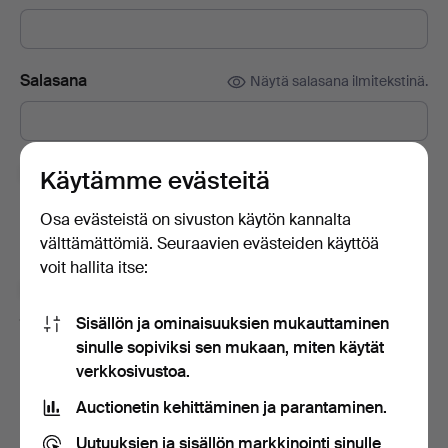
Salasana
Näytä salasana ilmitekstinä.
Tilaa Auctionet -sivuston uutiskirje.
(vapaaehtoista)
Käytämme evästeitä
Sisältää muun muassa asiantuntijoiden vinkkejä, valikoituja
Osa evästeistä on sivuston käytön kannalta
esineitä ja inspiraatiota. Jos muutat mielesi, voit helposti
välttämättömiä. Seuraavien evästeiden käyttöä
lopettaa tilauksen.
voit hallita itse:
Olen vähintään 18-vuotias ja hyväksyn
käyttäjäehdot
ja
myyntiehdot
sekä vahvistan lukeneeni
Sisällön ja ominaisuuksien mukauttaminen
tietosuojakäytännön
.
sinulle sopiviksi sen mukaan, miten käytät
verkkosivustoa.
Luo tili
Auctionetin kehittäminen ja parantaminen.
Uutuuksien ja sisällön markkinointi sinulle