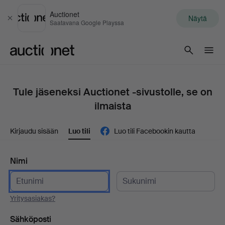
Auctionet
Näytä
Sulje
Saatavana Google Playssa
Auctionet.com
Tule jäseneksi Auctionet -sivustolle, se on
ilmaista
Kirjaudu sisään
Luo tili
Luo tili Facebookin kautta
Nimi
Yritysasiakas?
Sähköposti