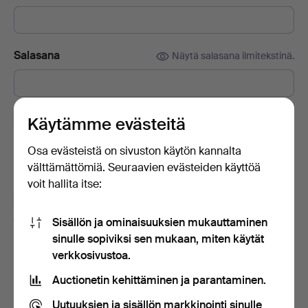
Salasana
Näytä salasana ilmitekstinä.
Tilaa Auctionet -sivuston uutiskirje.
(vapaaehtoista)
Käytämme evästeitä
Sisältää muun muassa asiantuntijoiden vinkkejä, valikoituja
Osa evästeistä on sivuston käytön kannalta
esineitä ja inspiraatiota. Jos muutat mielesi, voit helposti
välttämättömiä. Seuraavien evästeiden käyttöä
lopettaa tilauksen.
voit hallita itse:
Olen vähintään 18-vuotias ja hyväksyn
käyttäjäehdot
ja
myyntiehdot
sekä vahvistan lukeneeni
Sisällön ja ominaisuuksien mukauttaminen
tietosuojakäytännön
.
sinulle sopiviksi sen mukaan, miten käytät
verkkosivustoa.
Luo tili
Auctionetin kehittäminen ja parantaminen.
Uutuuksien ja sisällön markkinointi sinulle