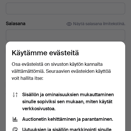
Salasana
Näytä salasana ilmitekstinä.
Tilaa Auctionet -sivuston uutiskirje.
(vapaaehtoista)
Käytämme evästeitä
Sisältää muun muassa asiantuntijoiden vinkkejä, valikoituja
Osa evästeistä on sivuston käytön kannalta
esineitä ja inspiraatiota. Jos muutat mielesi, voit helposti
välttämättömiä. Seuraavien evästeiden käyttöä
lopettaa tilauksen.
voit hallita itse:
Olen vähintään 18-vuotias ja hyväksyn
käyttäjäehdot
ja
myyntiehdot
sekä vahvistan lukeneeni
Sisällön ja ominaisuuksien mukauttaminen
tietosuojakäytännön
.
sinulle sopiviksi sen mukaan, miten käytät
verkkosivustoa.
Luo tili
Auctionetin kehittäminen ja parantaminen.
Uutuuksien ja sisällön markkinointi sinulle