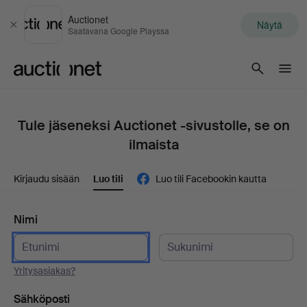
Auctionet
Näytä
Sulje
Saatavana Google Playssa
Auctionet.com
Tule jäseneksi Auctionet -sivustolle, se on
ilmaista
Kirjaudu sisään
Luo tili
Luo tili Facebookin kautta
Nimi
Yritysasiakas?
Sähköposti