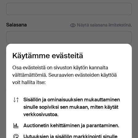
Salasana
Näytä salasana ilmitekstinä.
Tilaa Auctionet -sivuston uutiskirje.
(vapaaehtoista)
Käytämme evästeitä
Sisältää muun muassa asiantuntijoiden vinkkejä, valikoituja
Osa evästeistä on sivuston käytön kannalta
esineitä ja inspiraatiota. Jos muutat mielesi, voit helposti
välttämättömiä. Seuraavien evästeiden käyttöä
lopettaa tilauksen.
voit hallita itse:
Olen vähintään 18-vuotias ja hyväksyn
käyttäjäehdot
ja
myyntiehdot
sekä vahvistan lukeneeni
Sisällön ja ominaisuuksien mukauttaminen
tietosuojakäytännön
.
sinulle sopiviksi sen mukaan, miten käytät
verkkosivustoa.
Luo tili
Auctionetin kehittäminen ja parantaminen.
Uutuuksien ja sisällön markkinointi sinulle