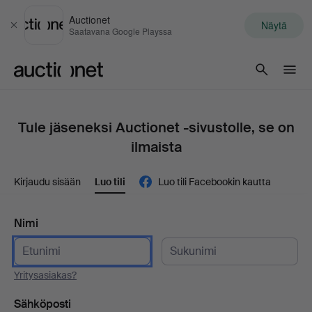
Auctionet
Näytä
Sulje
Saatavana Google Playssa
Auctionet.com
Tule jäseneksi Auctionet -sivustolle, se on
ilmaista
Kirjaudu sisään
Luo tili
Luo tili Facebookin kautta
Nimi
Yritysasiakas?
Sähköposti