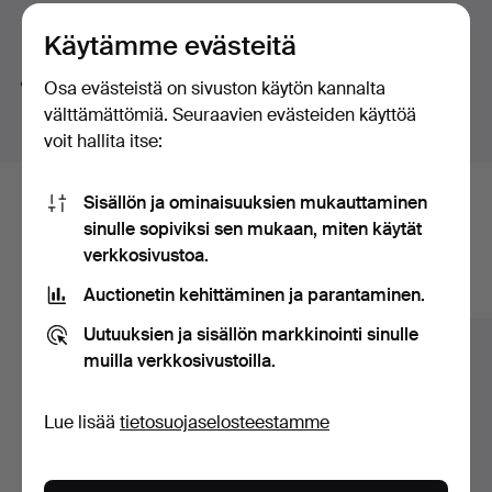
huutokaupat
Hakuvinkkejä
Käytämme evästeitä
Teemme automaattisesti hakuja sanojen osilla. Jos
Osa evästeistä on sivuston käytön kannalta
haet sanalla
koru
löydämme myös
ranne
koru
kellon
.
välttämättömiä. Seuraavien evästeiden käyttöä
voit hallita itse:
Sisällön ja ominaisuuksien mukauttaminen
Tässä ovat arkistossamme olevat
sinulle sopiviksi sen mukaan, miten käytät
esineet, jotka vastaavat hakuasi
verkkosivustoa.
Auctionetin kehittäminen ja parantaminen.
Näytä kaikki esineet
Uutuuksien ja sisällön markkinointi sinulle
muilla verkkosivustoilla.
Lue lisää
tietosuojaselosteestamme