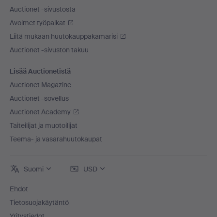
Auctionet -sivustosta
Avoimet työpaikat
Liitä mukaan huutokauppakamarisi
Auctionet -sivuston takuu
Lisää Auctionetistä
Auctionet Magazine
Auctionet -sovellus
Auctionet Academy
Taiteilijat ja muotoilijat
Teema- ja vasarahuutokaupat
Suomi
USD
Ehdot
Tietosuojakäytäntö
Yritystiedot