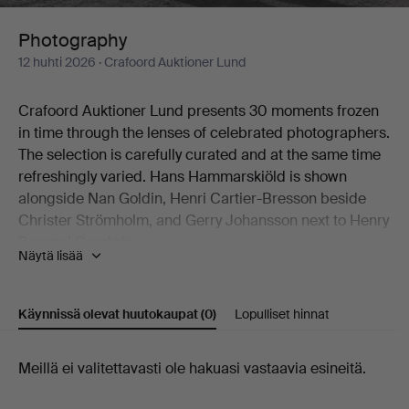
Photography
12 huhti 2026
· Crafoord Auktioner Lund
Crafoord Auktioner Lund presents 30 moments frozen
in time through the lenses of celebrated photographers.
The selection is carefully curated and at the same time
refreshingly varied. Hans Hammarskiöld is shown
alongside Nan Goldin, Henri Cartier-Bresson beside
Christer Strömholm, and Gerry Johansson next to Henry
Buergel Goodwin.
Näytä lisää
Two works by Esko Männikkö from his 1990s period are
natural highlights, as are John Coplans' idiosyncratic
nude studies.
Käynnissä olevat huutokaupat
(0)
Lopulliset hinnat
Welcome to Crafoord Auktioner Lund!
Käynnissä
Meillä ei valitettavasti ole hakuasi vastaavia esineitä.
olevat