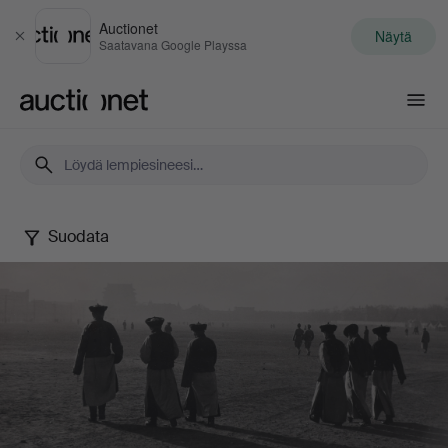
Auctionet
Näytä
Sulje
Saatavana Google Playssa
Auctionet.com
Suodata
Photography