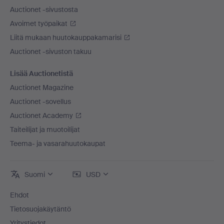
Auctionet -sivustosta
Avoimet työpaikat
Liitä mukaan huutokauppakamarisi
Auctionet -sivuston takuu
Lisää Auctionetistä
Auctionet Magazine
Auctionet -sovellus
Auctionet Academy
Taiteilijat ja muotoilijat
Teema- ja vasarahuutokaupat
Suomi
USD
Ehdot
Tietosuojakäytäntö
Yritystiedot