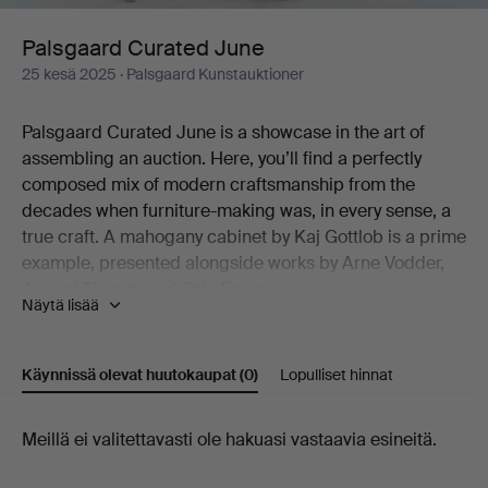
Palsgaard Curated June
25 kesä 2025
· Palsgaard Kunstauktioner
Palsgaard Curated June is a showcase in the art of
assembling an auction. Here, you’ll find a perfectly
composed mix of modern craftsmanship from the
decades when furniture-making was, in every sense, a
true craft. A mahogany cabinet by Kaj Gottlob is a prime
example, presented alongside works by Arne Vodder,
August Thonet, and Otto Færge.
Näytä lisää
In addition to furniture, the auction offers ceramics,
lighting, and art. Raimo Veranen’s sculpture stands out,
Käynnissä olevat huutokaupat
(0)
Lopulliset hinnat
as does the rattan lamp by R. Wengler (not to be
missed!). The same goes for a striking graphic print by
Axel Saalto—an artist who needs no further introduction
Käynnissä
Meillä ei valitettavasti ole hakuasi vastaavia esineitä.
—and he is also represented by a bowl of exceptional
olevat