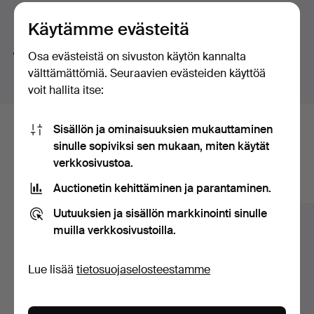
elegance.
huutokaupat
Hakuvinkkejä
Käytämme evästeitä
Of note are several standout furniture pieces from the
1930s and ’40s, as well as a few glossy, lavishly
Teemme automaattisesti hakuja sanojen osilla. Jos
Osa evästeistä on sivuston käytön kannalta
executed designs from the 1970s.
haet sanalla
koru
löydämme myös
ranne
koru
kellon
.
välttämättömiä. Seuraavien evästeiden käyttöä
voit hallita itse:
Warmly welcome!
Sisällön ja ominaisuuksien mukauttaminen
Tässä ovat arkistossamme olevat
sinulle sopiviksi sen mukaan, miten käytät
esineet, jotka vastaavat hakuasi
verkkosivustoa.
Auctionetin kehittäminen ja parantaminen.
Näytä kaikki esineet
Uutuuksien ja sisällön markkinointi sinulle
muilla verkkosivustoilla.
Lue lisää
tietosuojaselosteestamme