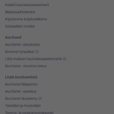
Kaikki huutokauppakamarit
Maksuvaihtoehdot
Käytämme kuljetusliikettä
Sosiaaliset mediat
Auctionet
Auctionet -sivustosta
Avoimet työpaikat
Liitä mukaan huutokauppakamarisi
Auctionet -sivuston takuu
Lisää Auctionetistä
Auctionet Magazine
Auctionet -sovellus
Auctionet Academy
Taiteilijat ja muotoilijat
Teema- ja vasarahuutokaupat