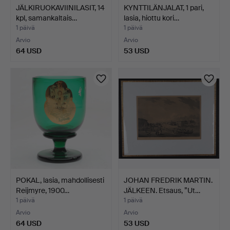
JÄLKIRUOKAVIINILASIT, 14
KYNTTILÄNJALAT, 1 pari,
kpl, samankaltais…
lasia, hiottu kori…
1 päivä
1 päivä
Arvio
Arvio
64 USD
53 USD
POKAL, lasia, mahdollisesti
JOHAN FREDRIK MARTIN.
Reijmyre, 1900…
JÄLKEEN. Etsaus, ”Ut…
1 päivä
1 päivä
Arvio
Arvio
64 USD
53 USD