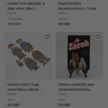
KUPAR OCH BÄGARE, 5
DAVID ROSÉN.
delar, silver, olika t…
Ruokailuryhmä, n. 7 osaa,
"Tr…
1 päivä
1 päivä
3 tarjousta
Tarjous
106 USD
32 USD
RIPUSTUKSET, 5 kpl,
ZARAH LEANDER, kirja
keramiikkaa, osittain …
omistuskirjoituksella…
1 päivä
1 päivä
Arvio
Arvio
53 USD
53 USD