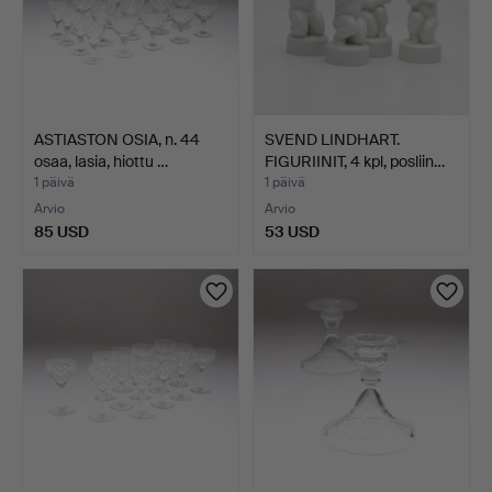
ASTIASTON OSIA, n. 44
SVEND LINDHART.
osaa, lasia, hiottu …
FIGURIINIT, 4 kpl, posliin…
1 päivä
1 päivä
Arvio
Arvio
85 USD
53 USD