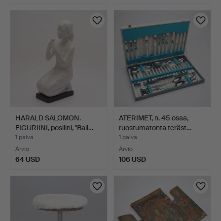
HARALD SALOMON.
ATERIMET, n. 45 osaa,
FIGURIINI, posliini, "Bali…
ruostumatonta teräst…
1 päivä
1 päivä
Arvio
Arvio
64 USD
106 USD