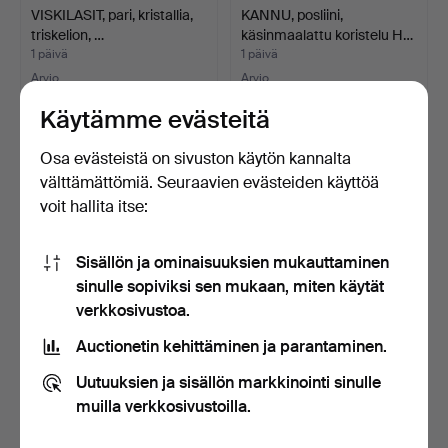
VISKILASIT, pari, kristallia,
KANNU, posliini,
triskelion, …
käsinmaalattu koristelu H…
1 päivä
1 päivä
Arvio
Arvio
43 USD
53 USD
Käytämme evästeitä
Osa evästeistä on sivuston käytön kannalta
välttämättömiä. Seuraavien evästeiden käyttöä
voit hallita itse:
Sisällön ja ominaisuuksien mukauttaminen
sinulle sopiviksi sen mukaan, miten käytät
verkkosivustoa.
Auctionetin kehittäminen ja parantaminen.
RANNEKORU, 18K
INGVAR ANDERSSON.
valkokultaa. Kokonaispaino
Karmtuoli, tammea, NK:n …
Uutuuksien ja sisällön markkinointi sinulle
…
1 päivä
1 päivä
muilla verkkosivustoilla.
3 tarjousta
Arvio
1 330 USD
64 USD