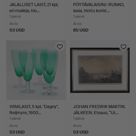
JALALLISET LASIT, 21 kpl,
PÖYTÄVALAISIN/-RUNKO,
eri malleja, hio…
lasia, hiottu korist…
1 päivä
1 päivä
Arvio
Arvio
53 USD
85 USD
VIINILASIT, 5 kpl, "Dagny",
JOHAN FREDRIK MARTIN.
Reijmyre, 1900…
JÄLKEEN. Etsaus, ”Ut…
1 päivä
1 päivä
Arvio
Arvio
53 USD
53 USD