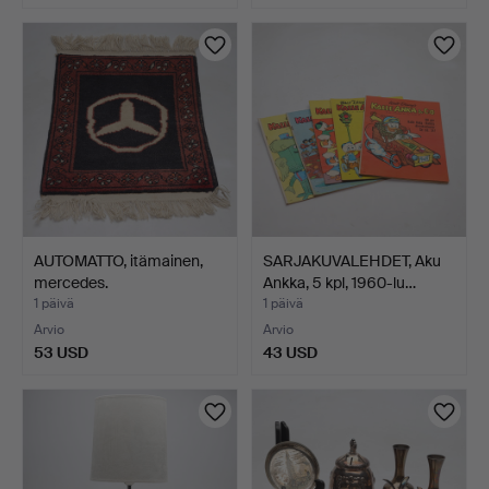
AUTOMATTO, itämainen,
SARJAKUVALEHDET, Aku
mercedes.
Ankka, 5 kpl, 1960-lu…
1 päivä
1 päivä
Arvio
Arvio
53 USD
43 USD