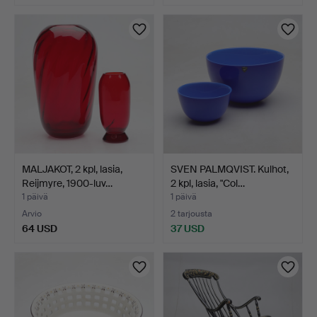
MALJAKOT, 2 kpl, lasia,
SVEN PALMQVIST. Kulhot,
Reijmyre, 1900-luv…
2 kpl, lasia, "Col…
1 päivä
1 päivä
Arvio
2 tarjousta
64 USD
37 USD