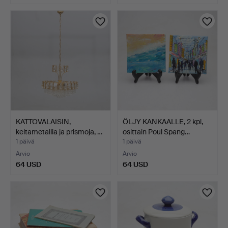
KATTOVALAISIN,
ÖLJY KANKAALLE, 2 kpl,
keltametallia ja prismoja, …
osittain Poul Spang…
1 päivä
1 päivä
Arvio
Arvio
64 USD
64 USD