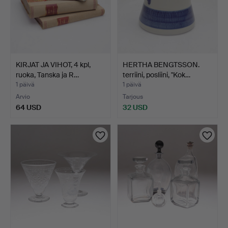
KIRJAT JA VIHOT, 4 kpl,
HERTHA BENGTSSON.
ruoka, Tanska ja R…
terriini, posliini, "Kok…
1 päivä
1 päivä
Arvio
Tarjous
64 USD
32 USD