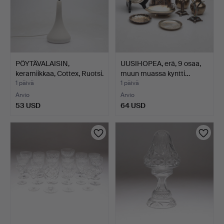
PÖYTÄVALAISIN,
UUSIHOPEA, erä, 9 osaa,
keramiikkaa, Cottex, Ruotsi.
muun muassa kyntti…
1 päivä
1 päivä
Arvio
Arvio
53 USD
64 USD