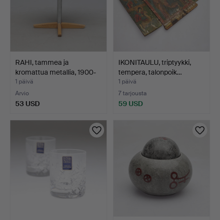
RAHI, tammea ja
IKONITAULU, triptyykki,
kromattua metallia, 1900-
tempera, talonpoik…
l…
1 päivä
1 päivä
Arvio
7 tarjousta
53 USD
59 USD