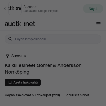
Auctionet
Näytä
Sulje
Saatavana Google Playssa
Auctionet.com
Suodata
Kaikki
Kaikki esineet Gomér & Andersson
esineet
Norrköping
Gomér
Aseta hakuvahti
&
Käynnissä olevat huutokaupat
(220)
Lopulliset hinnat
Andersson