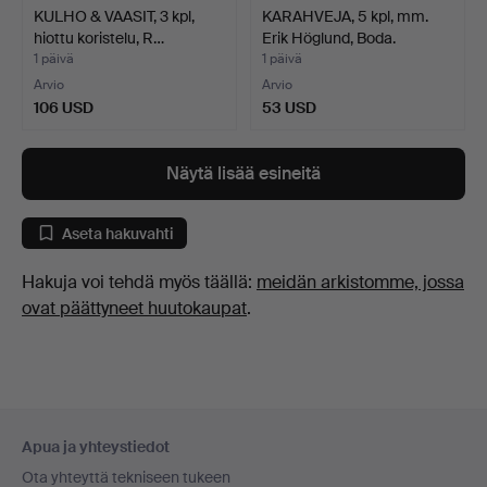
KULHO & VAASIT, 3 kpl,
KARAHVEJA, 5 kpl, mm.
hiottu koristelu, R…
Erik Höglund, Boda.
1 päivä
1 päivä
Arvio
Arvio
106 USD
53 USD
Näytä lisää esineitä
Aseta hakuvahti
Hakuja voi tehdä myös täällä:
meidän arkistomme, jossa
ovat päättyneet huutokaupat
.
Alatunnistenavigaatio
Apua ja yhteystiedot
Ota yhteyttä tekniseen tukeen