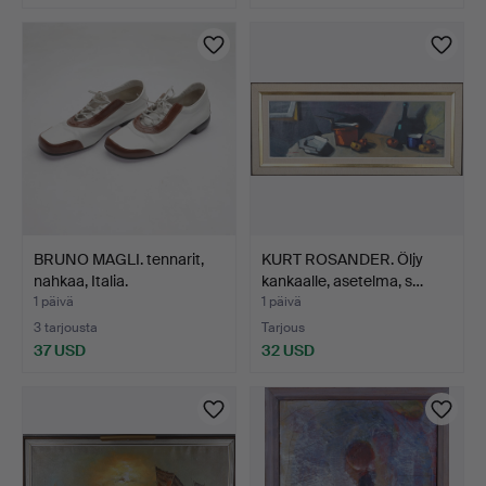
BRUNO MAGLI. tennarit,
KURT ROSANDER. Öljy
nahkaa, Italia.
kankaalle, asetelma, s…
1 päivä
1 päivä
3 tarjousta
Tarjous
37 USD
32 USD