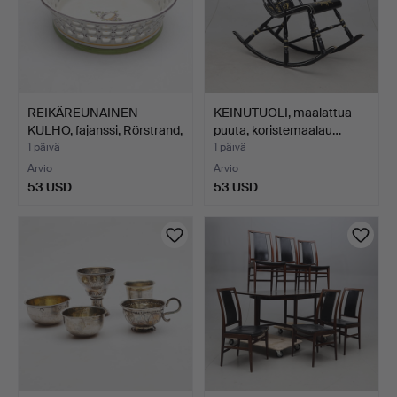
REIKÄREUNAINEN
KEINUTUOLI, maalattua
KULHO, fajanssi, Rörstrand,
puuta, koristemaalau…
…
1 päivä
1 päivä
Arvio
Arvio
53 USD
53 USD