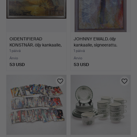
OIDENTIFIERAD
JOHNNY EWALD. öljy
KONSTNÄR. öljy kankaalle,
kankaalle, signeerattu.
si…
1 päivä
1 päivä
Arvio
Arvio
53 USD
53 USD