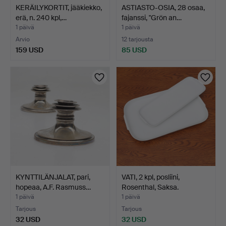
KERÄILYKORTIT, jääkiekko,
ASTIASTO-OSIA, 28 osaa,
erä, n. 240 kpl,…
fajanssi, "Grön an…
1 päivä
1 päivä
Arvio
12 tarjousta
159 USD
85 USD
KYNTTILÄNJALAT, pari,
VATI, 2 kpl, posliini,
hopeaa, A.F. Rasmuss…
Rosenthal, Saksa.
1 päivä
1 päivä
Tarjous
Tarjous
32 USD
32 USD