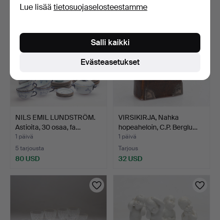
Lue lisää
tietosuojaselosteestamme
Salli kaikki
Evästeasetukset
NILS EMIL LUNDSTRÖM.
VIRSIKIRJA, Nahka
Astioita, 30 osaa, fa…
hopeaheloin, C.P. Berglu…
1 päivä
1 päivä
5 tarjousta
Tarjous
80 USD
32 USD