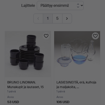
Käynnissä
Lajittele
Norrköping
olevat
1
5
huutokaupat
BRUNO LINDMAN.
LASIESINEITÄ, erä, kulhoja
Munakupit ja lautaset, 15
ja maljakoita, …
o…
1 päivä
1 päivä
Arvio
Arvio
53 USD
106 USD