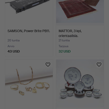
SAMSON, Power Brite PB11.
MATTOR, 3 kpl,
orientaalisia.
20 tuntia
21 tuntia
Arvio
Tarjous
43 USD
32 USD