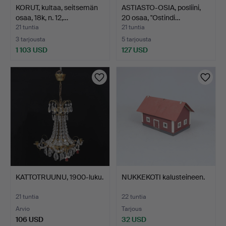
KORUT, kultaa, seitsemän
ASTIASTO-OSIA, posliini,
osaa, 18k, n. 12,…
20 osaa, "Ostindi…
21 tuntia
21 tuntia
3 tarjousta
5 tarjousta
1 103 USD
127 USD
KATTOTRUUNU, 1900-luku.
NUKKEKOTI kalusteineen.
21 tuntia
22 tuntia
Arvio
Tarjous
106 USD
32 USD