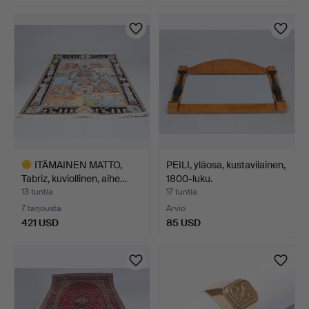
ITÄMAINEN MATTO,
PEILI, yläosa, kustavilainen,
Tabriz, kuviollinen, aihe…
1800-luku.
13 tuntia
17 tuntia
7 tarjousta
Arvio
421 USD
85 USD
Valittu
esine