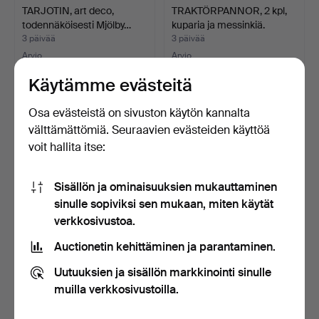
TARJOTIN, art deco,
TRAKTÖRPANNOR, 2 kpl,
todennäköisesti Mjölby…
kuparia ja messinkiä.
3 päivää
3 päivää
Arvio
Arvio
158 USD
53 USD
Käytämme evästeitä
Osa evästeistä on sivuston käytön kannalta
välttämättömiä. Seuraavien evästeiden käyttöä
voit hallita itse:
Sisällön ja ominaisuuksien mukauttaminen
sinulle sopiviksi sen mukaan, miten käytät
verkkosivustoa.
Auctionetin kehittäminen ja parantaminen.
WALDEMAR LINDSTRÖM.
ITÄMAINEN MATTO. Kelim
Metso, FIGURIINI lasit…
moderni design, 198…
Uutuuksien ja sisällön markkinointi sinulle
3 päivää
3 päivää
muilla verkkosivustoilla.
Arvio
Arvio
158 USD
263 USD