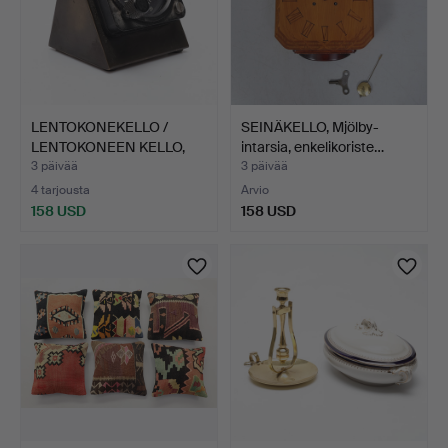
LENTOKONEKELLO /
SEINÄKELLO, Mjölby-
LENTOKONEEN KELLO,
intarsia, enkelikoriste…
varhai…
3 päivää
3 päivää
4 tarjousta
Arvio
158 USD
158 USD