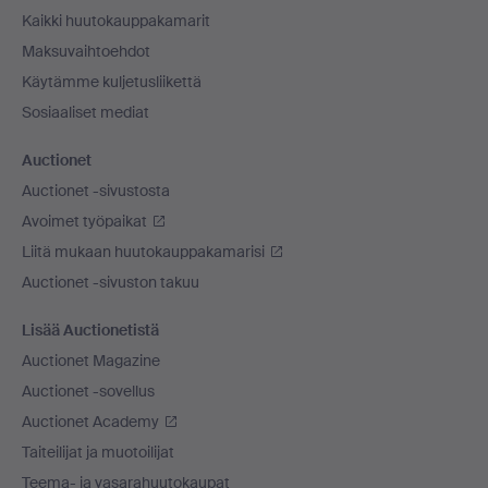
Kaikki huutokauppakamarit
Maksuvaihtoehdot
Käytämme kuljetusliikettä
Sosiaaliset mediat
Auctionet
Auctionet -sivustosta
Avoimet työpaikat
Liitä mukaan huutokauppakamarisi
Auctionet -sivuston takuu
Lisää Auctionetistä
Auctionet Magazine
Auctionet -sovellus
Auctionet Academy
Taiteilijat ja muotoilijat
Teema- ja vasarahuutokaupat