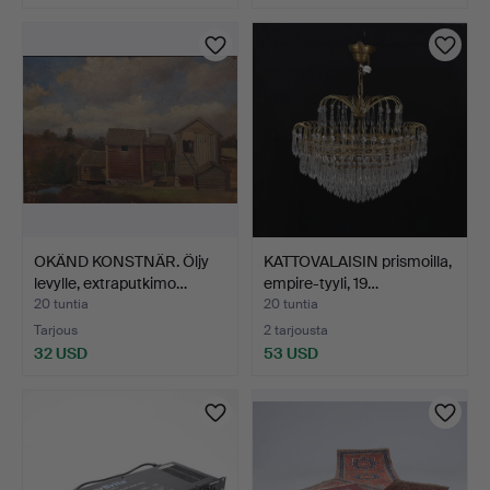
Valittu
esine
OKÄND KONSTNÄR. Öljy
KATTOVALAISIN prismoilla,
levylle, extraputkimo…
empire-tyyli, 19…
20 tuntia
20 tuntia
Tarjous
2 tarjousta
32 USD
53 USD