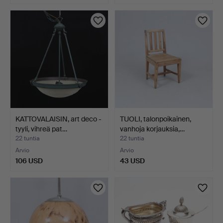
KATTOVALAISIN, art deco -
TUOLI, talonpoikainen,
tyyli, vihreä pat…
vanhoja korjauksia,…
22 tuntia
22 tuntia
Arvio
Arvio
106 USD
43 USD