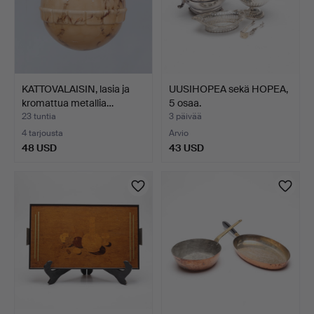
KATTOVALAISIN, lasia ja
UUSIHOPEA sekä HOPEA,
kromattua metallia…
5 osaa.
23 tuntia
3 päivää
4 tarjousta
Arvio
48 USD
43 USD