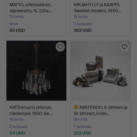
MATTO, orientaalinen,
KIRJAHYLLY ja KAAPPI,
signeerattu. N. 225x…
Swedish modern, 1940…
19 tuntia
19 tuntia
Arvio
3 tarjousta
85 USD
263 USD
KATTokruunu prismat,
NINTENDO, 8-bittinen ja
rokokotyyli, 1900-luk…
16-bittinen, Enter…
19 tuntia
19 tuntia
2 tarjousta
7 tarjousta
53 USD
232 USD