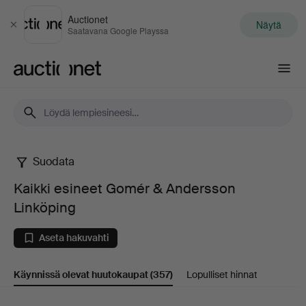
Auctionet
Näytä
Sulje
Saatavana Google Playssa
Auctionet.com
Suodata
Kaikki
Kaikki esineet Gomér & Andersson
esineet
Linköping
Gomér
Aseta hakuvahti
&
Käynnissä olevat huutokaupat
(357)
Lopulliset hinnat
Andersson