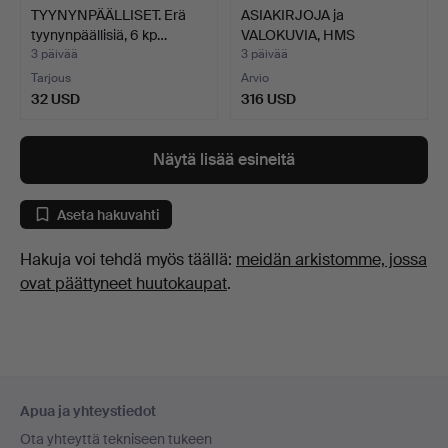
TYYNYNPÄÄLLISET. Erä
ASIAKIRJOJA ja
tyynynpäällisiä, 6 kp…
VALOKUVIA, HMS
Älvsnabben.
3 päivää
3 päivää
Tarjous
Arvio
32 USD
316 USD
Näytä lisää esineitä
Aseta hakuvahti
Hakuja voi tehdä myös täällä:
meidän arkistomme, jossa
ovat päättyneet huutokaupat
.
Alatunnistenavigaatio
Apua ja yhteystiedot
Ota yhteyttä tekniseen tukeen