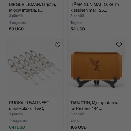
BIRGER EKMAN. tarjotin,
ITÄMAINEN MATTO. Kelim
Mjölby Intarsia, s…
klassinen malli, 25…
3 päivää
3 päivää
4 tarjousta
Tarjous
53 USD
53 USD
RUOKAILUVÄLINEET,
TARJOTIN, Mjölby intarsia
uusrokokoo, LL&C,
tai Reiners, 194…
Götebo…
3 päivää
3 päivää
17 tarjousta
Arvio
841 USD
106 USD