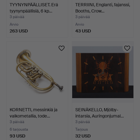
TYYNYNPÄÄLLISET. Erä
TERRIINI, Englanti, fajanssi,
tyynynpäällisiä, 6 kp…
Booths, Crow…
3 päivää
3 päivää
Arvio
Arvio
263 USD
43 USD
KORNETTI, messinkiä ja
SEINÄKELLO, Mjölby-
valkometallia, tode…
intarsia, Auringonjumal…
3 päivää
3 päivää
6 tarjousta
Tarjous
93 USD
32 USD