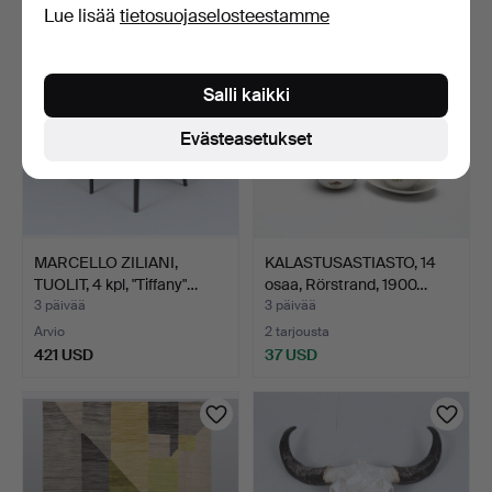
Lue lisää
tietosuojaselosteestamme
Salli kaikki
Evästeasetukset
MARCELLO ZILIANI,
KALASTUSASTIASTO, 14
TUOLIT, 4 kpl, "Tiffany"…
osaa, Rörstrand, 1900…
3 päivää
3 päivää
Arvio
2 tarjousta
421 USD
37 USD