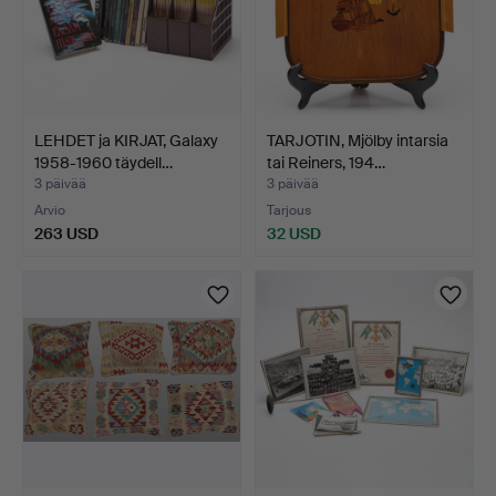
LEHDET ja KIRJAT, Galaxy
TARJOTIN, Mjölby intarsia
1958-1960 täydell…
tai Reiners, 194…
3 päivää
3 päivää
Arvio
Tarjous
263 USD
32 USD