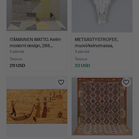
ITÄMAINEN MATTO. Kelim
METSÄSTYSTROFEE,
moderni design, 288…
muovi/keinomassa,
aikalai…
3 päivää
3 päivää
Tarjous
Tarjous
211 USD
32 USD