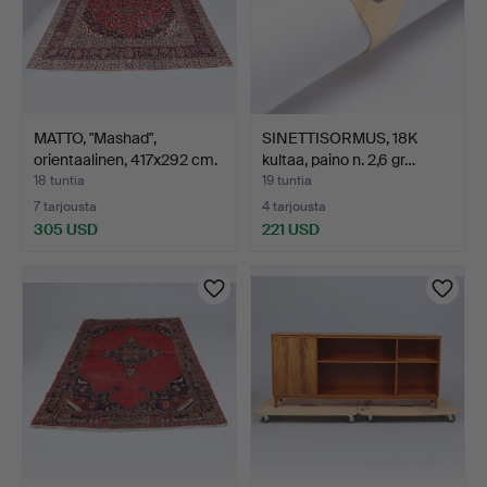
MATTO, "Mashad",
SINETTISORMUS, 18K
orientaalinen, 417x292 cm.
kultaa, paino n. 2,6 gr…
18 tuntia
19 tuntia
7 tarjousta
4 tarjousta
305 USD
221 USD