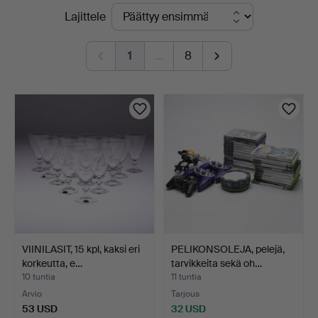
Käynnissä
Lajittele
Linköping
olevat
1
…
8
huutokaupat
VIINILASIT, 15 kpl, kaksi eri
PELIKONSOLEJA, pelejä,
korkeutta, e…
tarvikkeita sekä oh…
10 tuntia
11 tuntia
Arvio
Tarjous
53 USD
32 USD