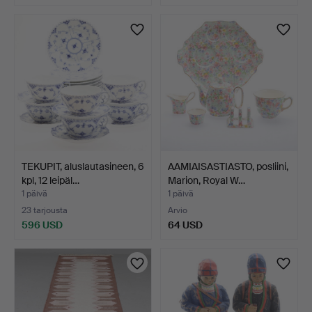
TEKUPIT, aluslautasineen, 6
AAMIAISASTIASTO, posliini,
kpl, 12 leipäl…
Marion, Royal W…
1 päivä
1 päivä
23 tarjousta
Arvio
596 USD
64 USD