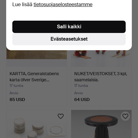
Lue lisää
tietosuojaselosteestamme
Salli kaikki
Evästeasetukset
KARTTA, Generalstabens
NUKET/VEISTOKSET, 3 kpl,
karta öfver Sverige…
saamelaisia.
17 tuntia
17 tuntia
Arvio
Arvio
85 USD
64 USD