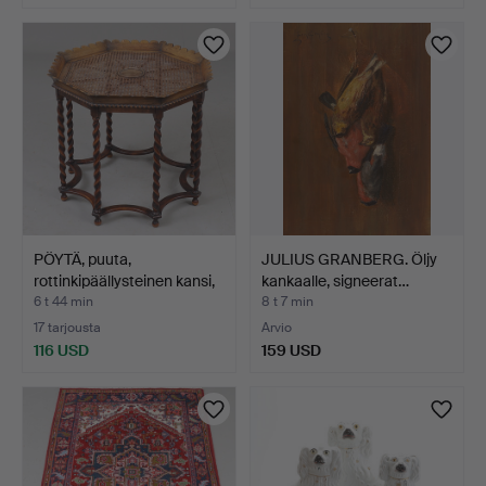
PÖYTÄ, puuta,
JULIUS GRANBERG. Öljy
rottinkipäällysteinen kansi,
kankaalle, signeerat…
…
6 t 44 min
8 t 7 min
17 tarjousta
Arvio
116 USD
159 USD