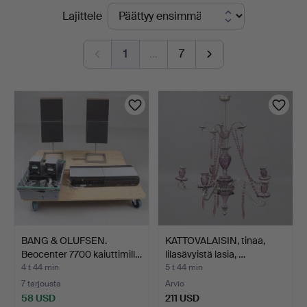
Käynnissä
Lajittele
olevat
1
…
7
huutokaupat
BANG & OLUFSEN.
KATTOVALAISIN, tinaa,
Beocenter 7700 kaiuttimill…
lilasävyistä lasia, …
4 t 44 min
5 t 44 min
7 tarjousta
Arvio
58 USD
211 USD