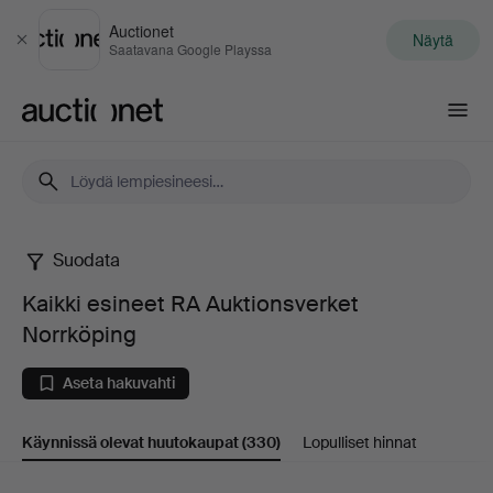
Auctionet
Näytä
Sulje
Saatavana Google Playssa
Auctionet.com
Suodata
Kaikki
Kaikki esineet RA Auktionsverket
esineet
Norrköping
RA
Aseta hakuvahti
Auktionsverket
Käynnissä olevat huutokaupat
(330)
Lopulliset hinnat
Norrköping