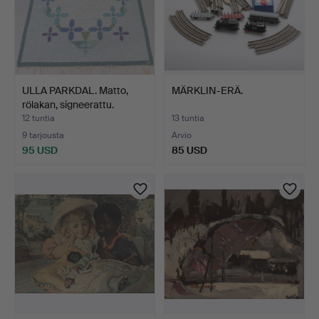
ULLA PARKDAL. Matto,
MÄRKLIN-ERÄ.
rölakan, signeerattu.
12 tuntia
13 tuntia
9 tarjousta
Arvio
95 USD
85 USD