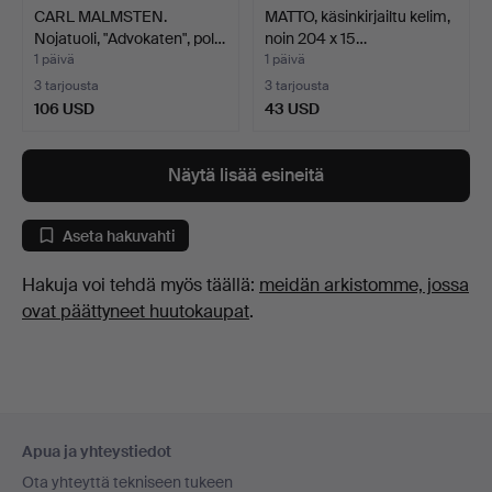
CARL MALMSTEN.
MATTO, käsinkirjailtu kelim,
Nojatuoli, "Advokaten", pol…
noin 204 x 15…
1 päivä
1 päivä
3 tarjousta
3 tarjousta
106 USD
43 USD
Näytä lisää esineitä
Aseta hakuvahti
Hakuja voi tehdä myös täällä:
meidän arkistomme, jossa
ovat päättyneet huutokaupat
.
Alatunnistenavigaatio
Apua ja yhteystiedot
Ota yhteyttä tekniseen tukeen