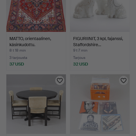
MATTO, orientaalinen,
FIGURIINIT, 3 kpl, fajanssi,
käsinkudottu.
Staffordshire…
8 t 18 min
9 t 7 min
3 tarjousta
Tarjous
37 USD
32 USD