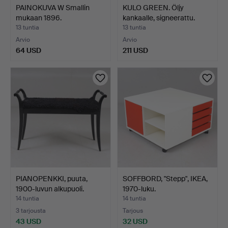
PAINOKUVA W Smallin
KULO GREEN. Öljy
mukaan 1896.
kankaalle, signeerattu.
13 tuntia
13 tuntia
Arvio
Arvio
64 USD
211 USD
PIANOPENKKI, puuta,
SOFFBORD, "Stepp", IKEA,
1900-luvun alkupuoli.
1970-luku.
14 tuntia
14 tuntia
3 tarjousta
Tarjous
43 USD
32 USD