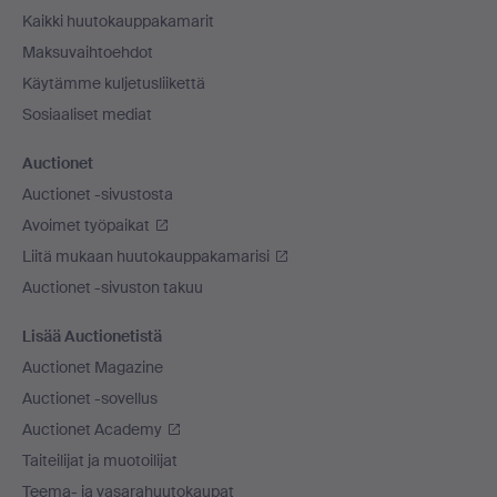
Kaikki huutokauppakamarit
Maksuvaihtoehdot
Käytämme kuljetusliikettä
Sosiaaliset mediat
Auctionet
Auctionet -sivustosta
Avoimet työpaikat
Liitä mukaan huutokauppakamarisi
Auctionet -sivuston takuu
Lisää Auctionetistä
Auctionet Magazine
Auctionet -sovellus
Auctionet Academy
Taiteilijat ja muotoilijat
Teema- ja vasarahuutokaupat