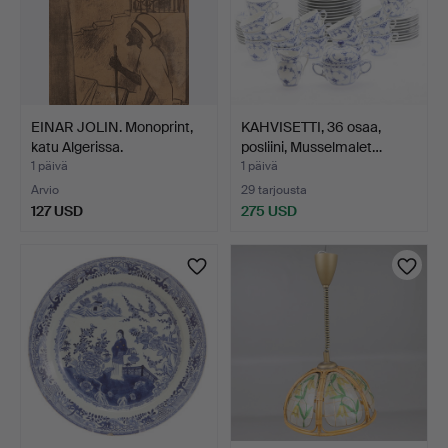
EINAR JOLIN. Monoprint,
KAHVISETTI, 36 osaa,
katu Algerissa.
posliini, Musselmalet…
1 päivä
1 päivä
Arvio
29 tarjousta
127 USD
275 USD