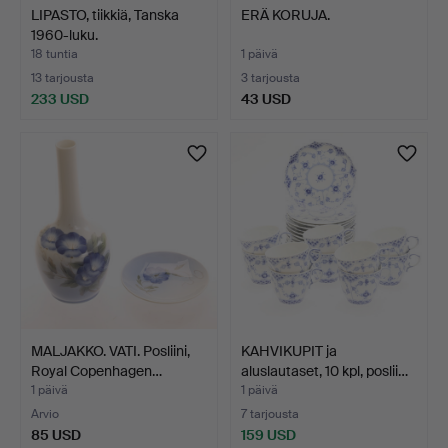
LIPASTO, tiikkiä, Tanska
ERÄ KORUJA.
1960-luku.
18 tuntia
1 päivä
13 tarjousta
3 tarjousta
233 USD
43 USD
MALJAKKO. VATI. Posliini,
KAHVIKUPIT ja
Royal Copenhagen…
aluslautaset, 10 kpl, poslii…
1 päivä
1 päivä
Arvio
7 tarjousta
85 USD
159 USD