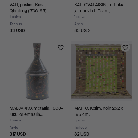
VATI, posliini, Kiina,
KATTOVALAISIN, rottinkia
Qianlong (1736-95).
ja muovia L-Team,…
1 päivä
1 päivä
Tarjous
Arvio
33 USD
85 USD
MALJAKKO, metallia, 1800-
MATTO, Kelim, noin 252 x
luku, orientaalin…
195 cm.
1 päivä
1 päivä
Arvio
Tarjous
317 USD
32 USD