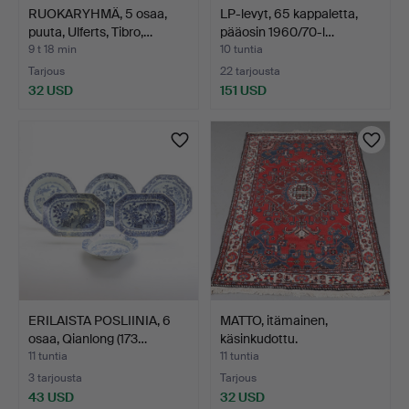
RUOKARYHMÄ, 5 osaa,
LP-levyt, 65 kappaletta,
puuta, Ulferts, Tibro,…
pääosin 1960/70-l…
9 t 18 min
10 tuntia
Tarjous
22 tarjousta
32 USD
151 USD
ERILAISTA POSLIINIA, 6
MATTO, itämainen,
osaa, Qianlong (173…
käsinkudottu.
11 tuntia
11 tuntia
3 tarjousta
Tarjous
43 USD
32 USD