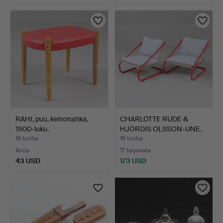
RAHI, puu, keinonahka,
CHARLOTTE RUDE &
1900-luku.
HJÖRDIS OLSSON-UNE.
NOJAT…
16 tuntia
16 tuntia
Arvio
17 tarjousta
43 USD
173 USD