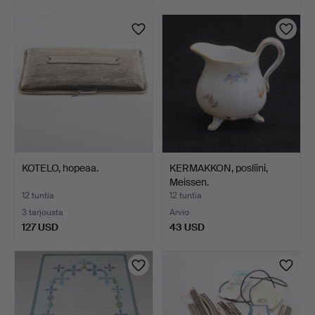
KOTELO, hopeaa.
KERMAKKON, posliini,
Meissen.
12 tuntia
12 tuntia
3 tarjousta
Arvio
127 USD
43 USD