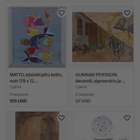
MATTO, käsinkirjailtu kelim,
GUNNAR PERSSON.
noin 178 x 12…
Akvarelli, signeerattu ja …
1 päivä
1 päivä
3 tarjousta
2 tarjousta
159 USD
37 USD