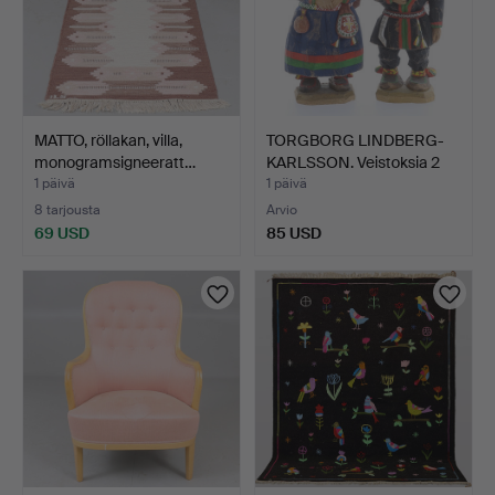
MATTO, röllakan, villa,
TORGBORG LINDBERG-
monogramsigneeratt…
KARLSSON. Veistoksia 2
k…
1 päivä
1 päivä
8 tarjousta
Arvio
69 USD
85 USD