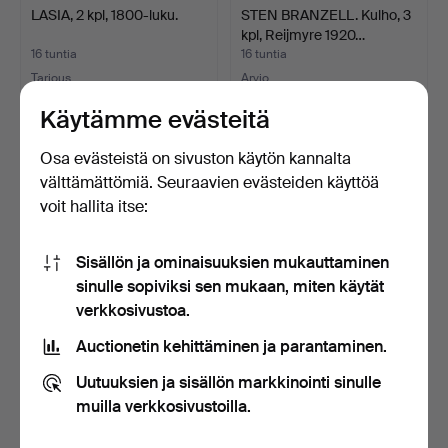
LASIA, 2 kpl, 1800-luku.
STEN BRANZELL. Kulho, 3
kpl, Reijmyre 1920…
16 tuntia
16 tuntia
Tarjous
Arvio
32 USD
85 USD
Käytämme evästeitä
Osa evästeistä on sivuston käytön kannalta
välttämättömiä. Seuraavien evästeiden käyttöä
voit hallita itse:
Sisällön ja ominaisuuksien mukauttaminen
sinulle sopiviksi sen mukaan, miten käytät
verkkosivustoa.
Auctionetin kehittäminen ja parantaminen.
EINAR WALLQUIST.
YÖPÖYTÄ, puuta, 1900-
Piirustus. Signeerattu ja…
luku.
Uutuuksien ja sisällön markkinointi sinulle
17 tuntia
17 tuntia
muilla verkkosivustoilla.
Arvio
2 tarjousta
64 USD
37 USD